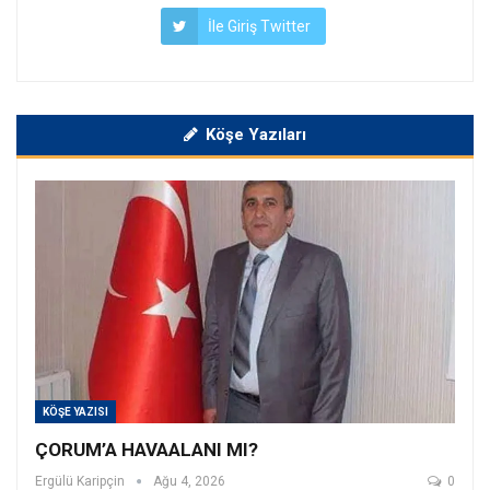
İle Giriş Twitter
Köşe Yazıları
KÖŞE YAZISI
ÇORUM’A HAVAALANI MI?
Ergülü Karipçin
Ağu 4, 2026
0