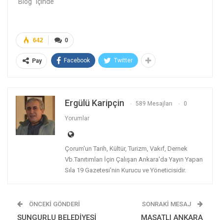
"Blog" içinde
642
0
Facebook
Twitter
Pay
Ergülü Karipçin
589 Mesajları
0
Yorumlar
Çorum'un Tarih, Kültür, Turizm, Vakıf, Dernek
Vb.Tanıtımları İçin Çalışan Ankara'da Yayın Yapan
Sıla 19 Gazetesi'nin Kurucu ve Yöneticisidir.
ÖNCEKI GÖNDERI
SONRAKI MESAJ
SUNGURLU BELEDİYESİ
MASATLI ANKARA