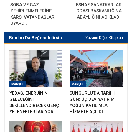
SOBA VE GAZ
ESNAF SANATKARLAR
ZEHİRLENMELERİNE
ODASI BAŞKANLIĞINA
KARŞI VATANDAŞLARI
ADAYLIĞINI AÇIKLADI.
UYARDI.
Bunları Da Beğenebilirsin
Yazarın Diğer Kitapları
MANŞET
MANŞET
YEDAŞ, ENERJİNİN
SUNGURLU’DA TARİHİ
GELECEĞİNİ
GÜN: ÜÇ DEV YATIRIM
ŞEKİLLENDİRECEK GENÇ
YOĞUN KATILIMLA
YETENEKLERİ ARIYOR.
HİZMETE AÇILDI