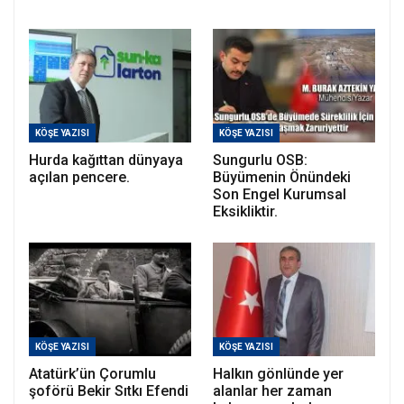
KÖŞE YAZISI
KÖŞE YAZISI
Hurda kağıttan dünyaya
Sungurlu OSB:
açılan pencere.
Büyümenin Önündeki
Son Engel Kurumsal
Eksikliktir.
KÖŞE YAZISI
KÖŞE YAZISI
Atatürk’ün Çorumlu
Halkın gönlünde yer
şoförü Bekir Sıtkı Efendi
alanlar her zaman