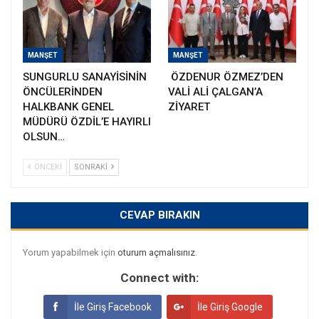
MANŞET
MANŞET
SUNGURLU SANAYİSİNİN
ÖZDENUR ÖZMEZ’DEN
ÖNCÜLERİNDEN
VALİ ALİ ÇALGAN’A
HALKBANK GENEL
ZİYARET
MÜDÜRÜ ÖZDİL’E HAYIRLI
OLSUN…
ÖNCEKI
SONRAKI
CEVAP BIRAKIN
Yorum yapabilmek için
oturum açmalısınız
.
Connect with:
İle Giriş Facebook
İle Giriş Google