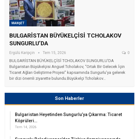
MANŞET
BULGARİSTAN BÜYÜKELÇİSİ TCHOLAKOV
SUNGURLU’DA
Ergülü Karipçin
Tem 15, 2026
0
BULGARİSTAN BÜYÜKELÇİSİ TCHOLAKOV SUNGURLU’DA ​
Bulgaristan Büyükelçisi Anguel Tcholakov, “Ortak Bir Gelecek İçin
Ticaret Ağları Geliştirme Projesi” kapsamında Sungurlu’ya gelerek
bir dizi önemli ziyarette bulundu. ​Büyükelçi Tcholakov…
Son Haberler
Bulgaristan Heyetinden Sungurlu’ya Çıkarma: Ticaret
Köprüleri…
Tem 14, 2026