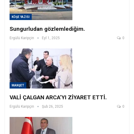
KÖŞE YAZISI
Sungurludan gözlemlediğim.
Ergülü Karipçin
Eyl 1, 2025
0
MANŞET
VALİ ÇALGAN ARCA’YI ZİYARET ETTİ.
Ergülü Karipçin
Şub 26, 2025
0