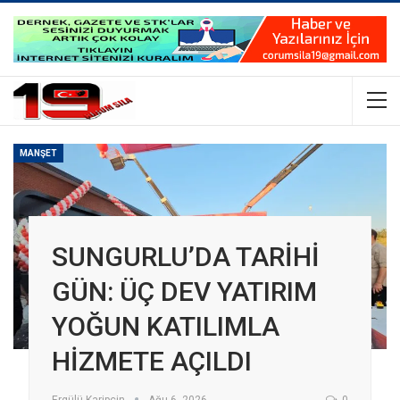
MANŞET
SUNGURLU’DA TARİHİ
GÜN: ÜÇ DEV YATIRIM
YOĞUN KATILIMLA
HİZMETE AÇILDI
Ergülü Karipçin
Ağu 6, 2026
0