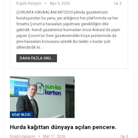
Ergülü Karipçin
Ağu 4, 2026
0
ÇORUM’A HAVAALANI MI? ​2010 yılında gazetemizin
kuruluşundan bu yana, yer aldığımız her platformda ve her
fırsatta Çorum’a havaalanı yapılması gerekliliğini dile
getirdik. Kendi gazetemizi kurmadan önce Ankara’da yayın
yapan Çorum’un Sesi gazetesindeki köşe yazılarımda da
yine havaalanı konusunu işledik. ​Bu talebi o kadar çok
dillendirdik ki…
DAHA FAZLA OKU...
KÖŞE YAZISI
Hurda kağıttan dünyaya açılan pencere.
Ergülü Karipçin
Mar 17, 2026
0