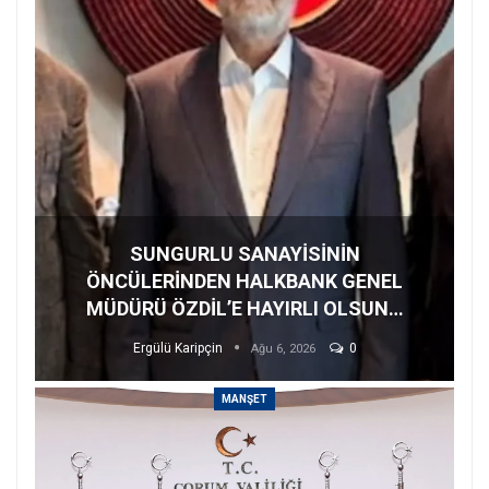
SUNGURLU SANAYİSİNİN
ÖNCÜLERİNDEN HALKBANK GENEL
MÜDÜRÜ ÖZDİL’E HAYIRLI OLSUN…
Ergülü Karipçin
0
Ağu 6, 2026
MANŞET