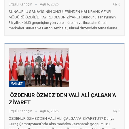
Ergülü Karipçin
Ağu 6, 2026
0
SUNGURLU SANAYİSİNİN ÖNCÜLERİNDEN HALKBANK GENEL
MÜDÜRÜ ÖZDİL’E HAYIRLI OLSUN ZİYARETİ ​Sungurlu sanayisinin
36 yıllık köklü geçmişine yön veren, üretim ve ihracatın öncü
markaları Sun-Ka ve Larton Ambalaj, ulusal düzeydeki temaslarına…
MANŞET
ÖZDENUR ÖZMEZ’DEN VALİ ALİ ÇALGAN’A
ZİYARET
Ergülü Karipçin
Ağu 6, 2026
0
ÖZDENUR ÖZMEZ’DEN VALİ ALİ ÇALGAN’A ZİYARET ​U17 Dünya
Güreş Şampiyonası'nda altın madalya kazanarak göğsümüzü