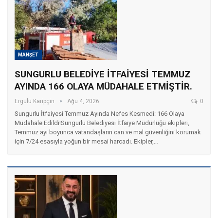
MANŞET
SUNGURLU BELEDİYE İTFAİYESİ TEMMUZ
AYINDA 166 OLAYA MÜDAHALE ETMİŞTİR.
Ergülü Karipçin
Ağu 4, 2026
0
Sungurlu İtfaiyesi Temmuz Ayında Nefes Kesmedi: 166 Olaya
Müdahale Edildi!
Sungurlu Belediyesi İtfaiye Müdürlüğü ekipleri,
Temmuz ayı boyunca vatandaşların can ve mal güvenliğini korumak
için 7/24 esasıyla yoğun bir mesai harcadı. Ekipler,
…