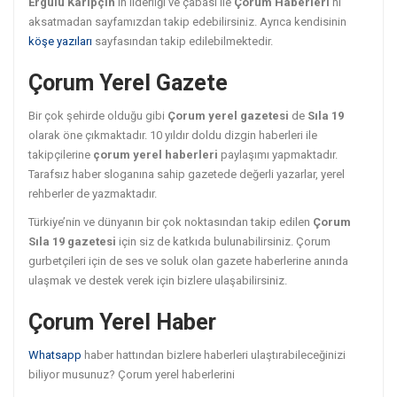
Ergülü Karipçin
in liderliği ve çabası ile
Çorum Haberleri
ni
aksatmadan sayfamızdan takip edebilirsiniz. Ayrıca kendisinin
köşe yazıları
sayfasından takip edilebilmektedir.
Çorum Yerel Gazete
Bir çok şehirde olduğu gibi
Çorum yerel gazetesi
de
Sıla 19
olarak öne çıkmaktadır. 10 yıldır doldu dizgin haberleri ile
takipçilerine
çorum yerel haberleri
paylaşımı yapmaktadır.
Tarafsız haber sloganına sahip gazetede değerli yazarlar, yerel
rehberler de yazmaktadır.
Türkiye’nin ve dünyanın bir çok noktasından takip edilen
Çorum
Sıla 19 gazetesi
için siz de katkıda bulunabilirsiniz. Çorum
gurbetçileri için de ses ve soluk olan gazete haberlerine anında
ulaşmak ve destek verek için bizlere ulaşabilirsiniz.
Çorum Yerel Haber
Whatsapp
haber hattından bizlere haberleri ulaştırabileceğinizi
biliyor musunuz? Çorum yerel haberlerini