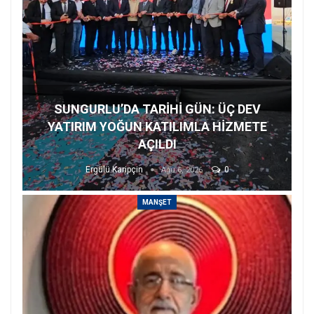
SUNGURLU’DA TARİHİ GÜN: ÜÇ DEV
YATIRIM YOĞUN KATILIMLA HİZMETE
AÇILDI
Ergülü Karipçin
0
Ağu 6, 2026
MANŞET