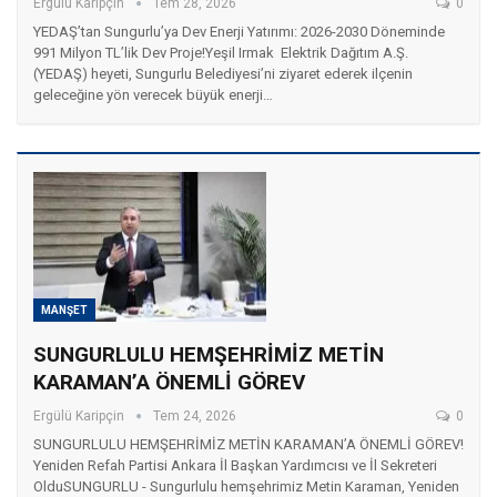
Ergülü Karipçin
Tem 28, 2026
0
YEDAŞ’tan Sungurlu’ya Dev Enerji Yatırımı: 2026-2030 Döneminde
991 Milyon TL’lik Dev Proje! ​Yeşil Irmak Elektrik Dağıtım A.Ş.
(YEDAŞ) heyeti, Sungurlu Belediyesi’ni ziyaret ederek ilçenin
geleceğine yön verecek büyük enerji…
MANŞET
SUNGURLULU HEMŞEHRİMİZ METİN
KARAMAN’A ÖNEMLİ GÖREV
Ergülü Karipçin
Tem 24, 2026
0
SUNGURLULU HEMŞEHRİMİZ METİN KARAMAN’A ÖNEMLİ GÖREV! ​
Yeniden Refah Partisi Ankara İl Başkan Yardımcısı ve İl Sekreteri
Oldu ​SUNGURLU - Sungurlulu hemşehrimiz Metin Karaman, Yeniden