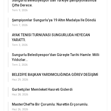
Sungurlu Belediyespor’dan Türkiye Şampiyonasında
Çifte Derece.
Tem 9, 2026
Şampiyonlar Sungurlu’ya 19 Altın Madalya Ile Döndü
Tem 7, 2026
AYAK TENİSİ TURNUVASI SUNGURLUDA HEYECAN
YARATTI.
Tem 3, 2026
Sungurlu Belediyespor’dan Güreşte Tarihi Hamle: Milli
Yıldızlar…
Tem 2, 2026
BELEDİYE BAŞKAN YARDIMCILIĞINDA GÖREV DEĞİŞİMİ
Haz 29, 2026
Gurbetçiler Memleket Hasreti Giderdi
Haz 28, 2026
MasterChef’te Bir Çorumlu: Nurettin Erçorumlu.
Haz 26, 2026