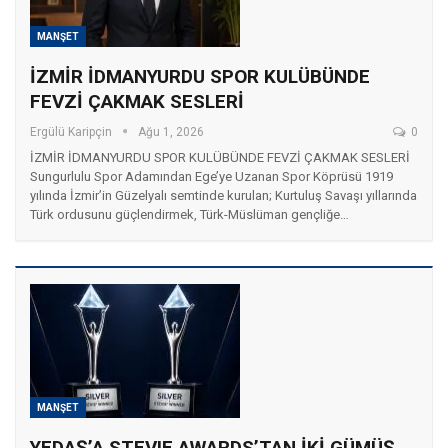
MANŞET
İZMİR İDMANYURDU SPOR KULÜBÜNDE
FEVZİ ÇAKMAK SESLERİ
Ergülü Karipçin
Ağu 1, 2026
0
İZMİR İDMANYURDU SPOR KULÜBÜNDE FEVZİ ÇAKMAK SESLERİ ​
Sungurlulu Spor Adamından Ege’ye Uzanan Spor Köprüsü 1919
yılında İzmir’in Güzelyalı semtinde kurulan; Kurtuluş Savaşı yıllarında
Türk ordusunu güçlendirmek, Türk-Müslüman gençliğe…
MANŞET
YEDAŞ’A STEVIE AWARDS’TAN İKİ GÜMÜŞ