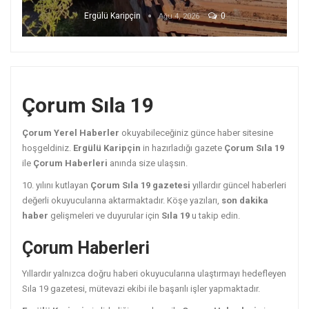
Ergülü Karipçin
0
Ağu 4, 2026
Çorum Sıla 19
Çorum Yerel Haberler
okuyabileceğiniz günce haber sitesine
hoşgeldiniz.
Ergülü Karipçin
in hazırladığı gazete
Çorum Sıla 19
ile
Çorum Haberleri
anında size ulaşsın.
10. yılını kutlayan
Çorum Sıla 19 gazetesi
yıllardır güncel haberleri
değerli okuyucularına aktarmaktadır. Köşe yazıları,
son dakika
haber
gelişmeleri ve duyurular için
Sıla 19
u takip edin.
Çorum Haberleri
Yıllardır yalnızca doğru haberi okuyucularına ulaştırmayı hedefleyen
Sıla 19 gazetesi, mütevazi ekibi ile başarılı işler yapmaktadır.