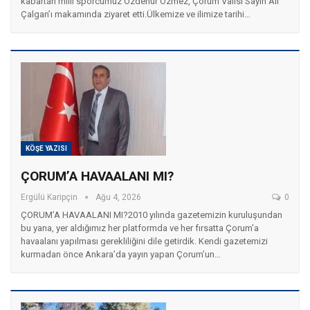
kabartan milli sporcumuz Özdenur Özmez, Çorum Valisi Sayın Ali
Çalgan’ı makamında ziyaret etti. ​Ülkemize ve ilimize tarihi…
KÖŞE YAZISI
ÇORUM’A HAVAALANI MI?
Ergülü Karipçin
Ağu 4, 2026
0
ÇORUM’A HAVAALANI MI? ​2010 yılında gazetemizin kuruluşundan
bu yana, yer aldığımız her platformda ve her fırsatta Çorum’a
havaalanı yapılması gerekliliğini dile getirdik. Kendi gazetemizi
kurmadan önce Ankara’da yayın yapan Çorum’un…