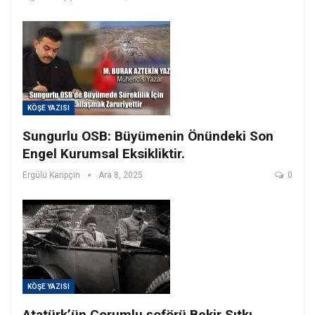
KÖŞE YAZISI
Sungurlu OSB: Büyümenin Önündeki Son
Engel Kurumsal Eksikliktir.
Ergülü Karipçin
Ara 8, 2025
0
KÖŞE YAZISI
Atatürk’ün Çorumlu şoförü Bekir Sıtkı