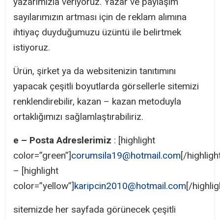
yazarımızla veriyoruz. Yazar ve paylaşım
sayılarımızın artması için de reklam alımına
ihtiyaç duyduğumuzu üzüntü ile belirtmek
istiyoruz.
Ürün, şirket ya da websitenizin tanıtımını
yapacak çeşitli boyutlarda görsellerle sitemizi
renklendirebilir, kazan – kazan metoduyla
ortaklığımızı sağlamlaştırabiliriz.
e – Posta Adreslerimiz
: [highlight
color=”green”]
corumsila19@hotmail.com
[/highligh
– [highlight
color=”yellow”]
karipcin2010@hotmail.com
[/highlig
sitemizde her sayfada görünecek çeşitli