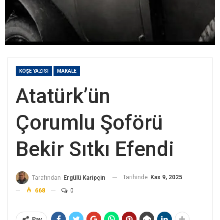
KÖŞE YAZISI
MAKALE
Atatürk’ün
Çorumlu Şoförü
Bekir Sıtkı Efendi
Tarihinde
Kas 9, 2025
Tarafından
Ergülü Karipçin
668
0
Pay