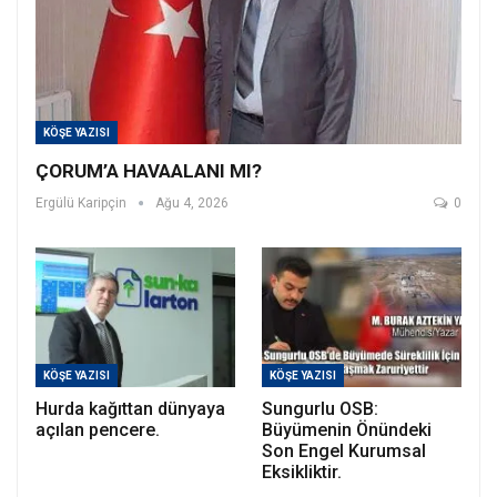
KÖŞE YAZISI
ÇORUM’A HAVAALANI MI?
Ergülü Karipçin
Ağu 4, 2026
0
KÖŞE YAZISI
KÖŞE YAZISI
Hurda kağıttan dünyaya
Sungurlu OSB:
açılan pencere.
Büyümenin Önündeki
Son Engel Kurumsal
Eksikliktir.