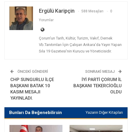
Ergülü Karipçin
588 Mesajları
0
Yorumlar
Çorum'un Tarih, Kültür, Turizm, Vakıf, Dernek
Vb.Tanıtımları İçin Çalışan Ankara'da Yayın Yapan
Sıla 19 Gazetesi'nin Kurucu ve Yöneticisidir.
ÖNCEKI GÖNDERI
SONRAKI MESAJ
CHP SUNGURLU İLÇE
İYİ PARTİ ÇORUM İL
BAŞKANI BATAK 10
BAŞKANI TEKERCİOĞLU
KASIM MESAJI
OLDU
YAYINLADI.
Bunları Da Beğenebilirsin
Yazarın Diğer Kitapları