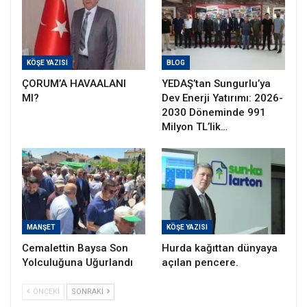
KÖŞE YAZISI
BLOG
ÇORUM’A HAVAALANI
YEDAŞ’tan Sungurlu’ya
MI?
Dev Enerji Yatırımı: 2026-
2030 Döneminde 991
Milyon TL’lik…
MANŞET
KÖŞE YAZISI
Cemalettin Baysa Son
Hurda kağıttan dünyaya
Yolculuğuna Uğurlandı
açılan pencere.
ÖNCEKI
SONRAKI