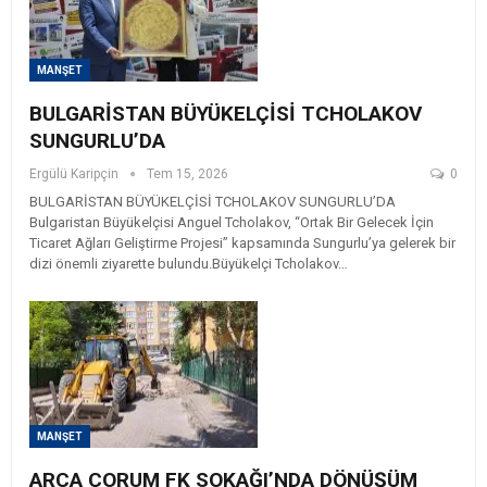
MANŞET
BULGARİSTAN BÜYÜKELÇİSİ TCHOLAKOV
SUNGURLU’DA
Ergülü Karipçin
Tem 15, 2026
0
BULGARİSTAN BÜYÜKELÇİSİ TCHOLAKOV SUNGURLU’DA ​
Bulgaristan Büyükelçisi Anguel Tcholakov, “Ortak Bir Gelecek İçin
Ticaret Ağları Geliştirme Projesi” kapsamında Sungurlu’ya gelerek bir
dizi önemli ziyarette bulundu. ​Büyükelçi Tcholakov…
MANŞET
ARCA ÇORUM FK SOKAĞI’NDA DÖNÜŞÜM