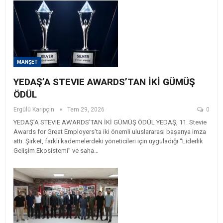
MANŞET
YEDAŞ’A STEVIE AWARDS’TAN İKİ GÜMÜŞ
ÖDÜL
Ergülü Karipçin
Tem 29, 2026
0
YEDAŞ’A STEVIE AWARDS’TAN İKİ GÜMÜŞ ÖDÜL YEDAŞ, 11. Stevie
Awards for Great Employers’ta iki önemli uluslararası başarıya imza
attı. Şirket, farklı kademelerdeki yöneticileri için uyguladığı “Liderlik
Gelişim Ekosistemi” ve saha…