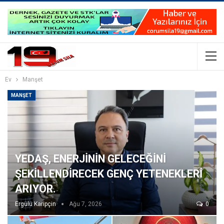
Ev
Manşet
MANŞET
YEDAŞ, ENERJİNİN GELECEĞİNİ
ŞEKİLLENDİRECEK GENÇ YETENEKLERİ
ARIYOR.
Ergülü Karipçin
Ağu 7, 2026
0