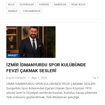
BLOG
DUYURULAR
GÜNDEM
HABERLER
KÖŞE YAZISI
MAKALE
SON HABERLER
MANŞET
İZMİR İDMANYURDU SPOR KULÜBÜNDE
FEVZİ ÇAKMAK SESLERİ
Ergülü Karipçin
Ağu 1, 2026
0
İZMİR İDMANYURDU SPOR KULÜBÜNDE FEVZİ ÇAKMAK SESLERİ ​
Sungurlulu Spor Adamından Ege’ye Uzanan Spor Köprüsü 1919
yılında İzmir’in Güzelyalı semtinde kurulan; Kurtuluş Savaşı yıllarında
Türk ordusunu güçlendirmek, Türk-Müslüman gençliğe…