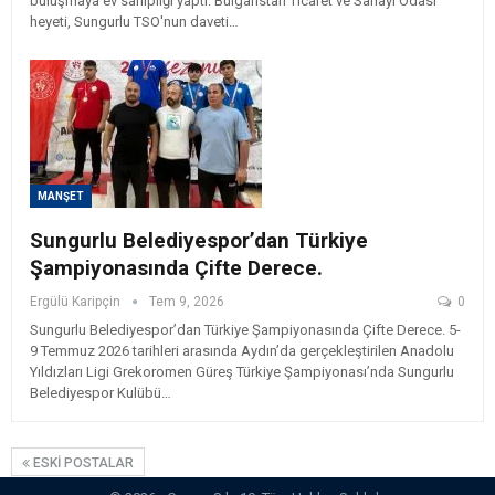
buluşmaya ev sahipliği yaptı. Bulgaristan Ticaret ve Sanayi Odası
heyeti, Sungurlu TSO'nun daveti…
MANŞET
Sungurlu Belediyespor’dan Türkiye
Şampiyonasında Çifte Derece.
Ergülü Karipçin
Tem 9, 2026
0
Sungurlu Belediyespor’dan Türkiye Şampiyonasında Çifte Derece. 5-
9 Temmuz 2026 tarihleri arasında Aydın’da gerçekleştirilen Anadolu
Yıldızları Ligi Grekoromen Güreş Türkiye Şampiyonası’nda Sungurlu
Belediyespor Kulübü…
ESKI POSTALAR