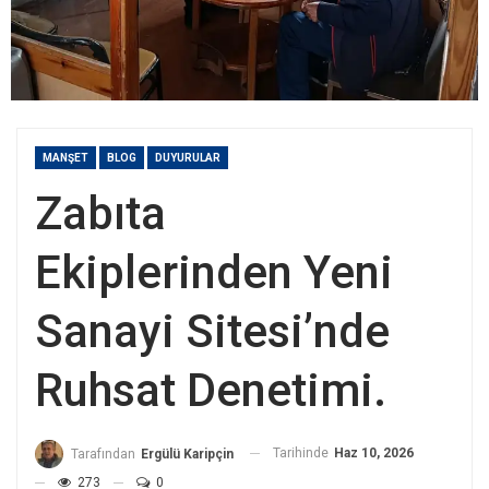
MANŞET
BLOG
DUYURULAR
Zabıta
Ekiplerinden Yeni
Sanayi Sitesi’nde
Ruhsat Denetimi.
Tarihinde
Haz 10, 2026
Tarafından
Ergülü Karipçin
273
0