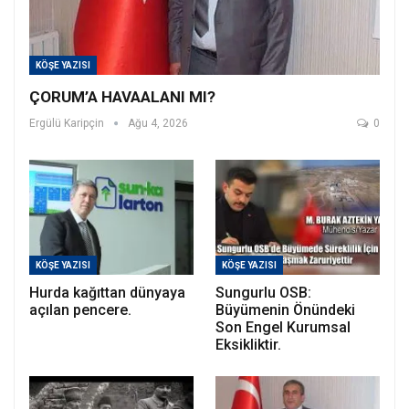
KÖŞE YAZISI
ÇORUM’A HAVAALANI MI?
Ergülü Karipçin
Ağu 4, 2026
0
KÖŞE YAZISI
KÖŞE YAZISI
Hurda kağıttan dünyaya
Sungurlu OSB:
açılan pencere.
Büyümenin Önündeki
Son Engel Kurumsal
Eksikliktir.