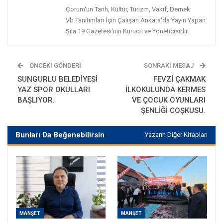
Çorum'un Tarih, Kültür, Turizm, Vakıf, Dernek
Vb.Tanıtımları İçin Çalışan Ankara'da Yayın Yapan
Sıla 19 Gazetesi'nin Kurucu ve Yöneticisidir.
ÖNCEKI GÖNDERI
SONRAKI MESAJ
SUNGURLU BELEDİYESİ
FEVZİ ÇAKMAK
YAZ SPOR OKULLARI
İLKOKULUNDA KERMES
BAŞLIYOR.
VE ÇOCUK OYUNLARI
ŞENLİĞİ COŞKUSU.
Bunları Da Beğenebilirsin
Yazarın Diğer Kitapları
MANŞET
MANŞET