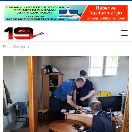
Ev
Manşet