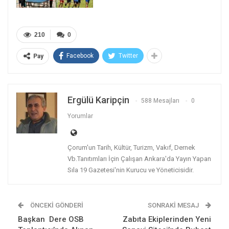
210
0
Facebook
Twitter
Pay
Ergülü Karipçin
588 Mesajları
0
Yorumlar
Çorum'un Tarih, Kültür, Turizm, Vakıf, Dernek
Vb.Tanıtımları İçin Çalışan Ankara'da Yayın Yapan
Sıla 19 Gazetesi'nin Kurucu ve Yöneticisidir.
ÖNCEKI GÖNDERI
SONRAKI MESAJ
Başkan Dere OSB
Zabıta Ekiplerinden Yeni