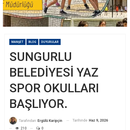
MANŞET
BLOG
DUYURULAR
SUNGURLU
BELEDİYESİ YAZ
SPOR OKULLARI
BAŞLIYOR.
Tarihinde
Haz 9, 2026
Tarafından
Ergülü Karipçin
210
0