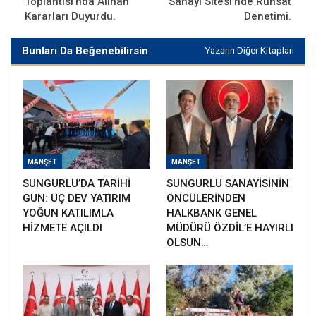
Toplantısı’nda Alınan
Sanayi Sitesi’nde Ruhsat
Kararları Duyurdu.
Denetimi.
Bunları Da Beğenebilirsin
Yazarın Diğer Kitapları
MANŞET
MANŞET
SUNGURLU’DA TARİHİ
SUNGURLU SANAYİSİNİN
GÜN: ÜÇ DEV YATIRIM
ÖNCÜLERİNDEN
YOĞUN KATILIMLA
HALKBANK GENEL
HİZMETE AÇILDI
MÜDÜRÜ ÖZDİL’E HAYIRLI
OLSUN…