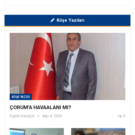
Köşe Yazıları
KÖŞE YAZISI
ÇORUM’A HAVAALANI MI?
Ergülü Karipçin
Ağu 4, 2026
0