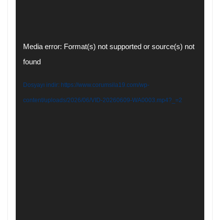
Video
Media error: Format(s) not supported or source(s) not
oynatıcı
found
Dosyayı indir: https://www.corumsila19.com/wp-
content/uploads/2026/06/VID-20260609-WA0003.mp4?_=2