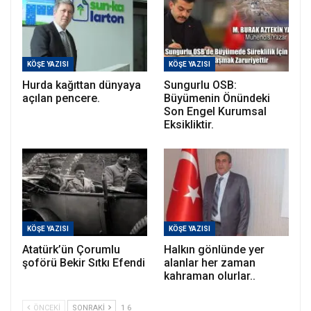
KÖŞE YAZISI
KÖŞE YAZISI
Hurda kağıttan dünyaya
Sungurlu OSB:
açılan pencere.
Büyümenin Önündeki
Son Engel Kurumsal
Eksikliktir.
KÖŞE YAZISI
KÖŞE YAZISI
Atatürk’ün Çorumlu
Halkın gönlünde yer
şoförü Bekir Sıtkı Efendi
alanlar her zaman
kahraman olurlar..
ÖNCEKI
SONRAKI
1 6