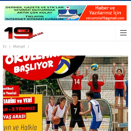
Ev
Manşet