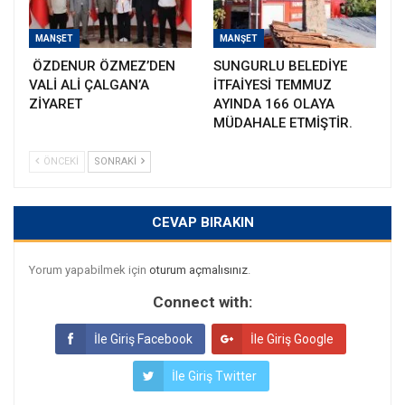
MANŞET
MANŞET
ÖZDENUR ÖZMEZ’DEN
SUNGURLU BELEDİYE
VALİ ALİ ÇALGAN’A
İTFAİYESİ TEMMUZ
ZİYARET
AYINDA 166 OLAYA
MÜDAHALE ETMİŞTİR.
ÖNCEKI
SONRAKI
CEVAP BIRAKIN
Yorum yapabilmek için
oturum açmalısınız
.
Connect with:
İle Giriş Facebook
İle Giriş Google
İle Giriş Twitter