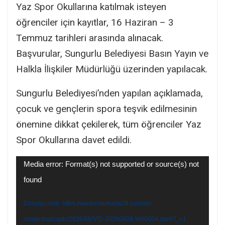
Yaz Spor Okullarına katılmak isteyen
öğrenciler için kayıtlar, 16 Haziran – 3
Temmuz tarihleri arasında alınacak.
Başvurular, Sungurlu Belediyesi Basın Yayın ve
Halkla İlişkiler Müdürlüğü üzerinden yapılacak.
Sungurlu Belediyesi’nden yapılan açıklamada,
çocuk ve gençlerin spora teşvik edilmesinin
önemine dikkat çekilerek, tüm öğrenciler Yaz
Spor Okullarına davet edildi.
Video
Media error: Format(s) not supported or source(s) not
oynatıcı
found
Dosyayı indir: https://www.corumsila19.com/wp-
content/uploads/2026/06/VID-20260609-WA0004.mp4?_=1