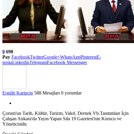
0
698
Pay
Facebook
Twitter
Google+
WhatsApp
Pinterest
E-
posta
Linkedin
Telegram
Facebook Messenger
Ergülü Karipçin
588 Mesajları
0 yorumlar
Çorum'un Tarih, Kültür, Turizm, Vakıf, Dernek Vb.Tanıtımları İçin
Çalışan Ankara'da Yayın Yapan Sıla 19 Gazetesi'nin Kurucu ve
Yöneticisidir.