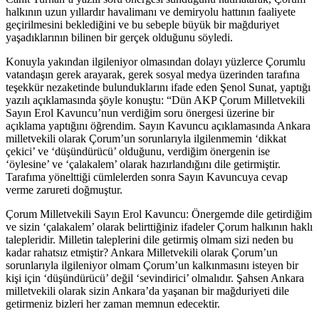
halkının uzun yıllardır havalimanı ve demiryolu hattının faaliyete
geçirilmesini beklediğini ve bu sebeple büyük bir mağduriyet
yaşadıklarının bilinen bir gerçek olduğunu söyledi.
Konuyla yakından ilgileniyor olmasından dolayı yüzlerce Çorumlu
vatandaşın gerek arayarak, gerek sosyal medya üzerinden tarafına
teşekkür nezaketinde bulunduklarını ifade eden Şenol Sunat, yaptığı
yazılı açıklamasında şöyle konuştu: “Dün AKP Çorum Milletvekili
Sayın Erol Kavuncu’nun verdiğim soru önergesi üzerine bir
açıklama yaptığını öğrendim. Sayın Kavuncu açıklamasında Ankara
milletvekili olarak Çorum’un sorunlarıyla ilgilenmemin ‘dikkat
çekici’ ve ‘düşündürücü’ olduğunu, verdiğim önergenin ise
‘öylesine’ ve ‘çalakalem’ olarak hazırlandığını dile getirmiştir.
Tarafıma yönelttiği cümlelerden sonra Sayın Kavuncuya cevap
verme zarureti doğmuştur.
Çorum Milletvekili Sayın Erol Kavuncu: Önergemde dile getirdiğim
ve sizin ‘çalakalem’ olarak belirttiğiniz ifadeler Çorum halkının haklı
talepleridir. Milletin taleplerini dile getirmiş olmam sizi neden bu
kadar rahatsız etmiştir? Ankara Milletvekili olarak Çorum’un
sorunlarıyla ilgileniyor olmam Çorum’un kalkınmasını isteyen bir
kişi için ‘düşündürücü’ değil ‘sevindirici’ olmalıdır. Şahsen Ankara
milletvekili olarak sizin Ankara’da yaşanan bir mağduriyeti dile
getirmeniz bizleri her zaman memnun edecektir.