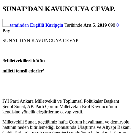
SUNAT’DAN KAVUNCUYA CEVAP.
tarafından
Ergülü Karipçin
Tarihinde
Ara 5, 2019
698
0
Pay
SUNAT’DAN KAVUNCUYA CEVAP
‘Milletvekilleri bütün
milleti temsil ederler’
İYİ Parti Ankara Milletvekili ve Toplumsal Politikalar Başkanı
Şenol Sunat, AK Parti Çorum Milletvekili Erol Kavuncu’nun
kendisine yönelik eleştirilerine cevap verdi.
Milletvekili Sunat, geçtiğimiz hafta Çorum havalimanı ve demiryolu
hattının neden bitirilemediği konusunda Ulaştırma ve Altyapı Bakanı
Cahit Turhan’a yazılı soru önergesi sunduğunu hatırlatarak, Çorum