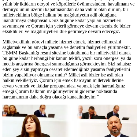
yıllık bir iktidarın otoyol ve köprülerle övünmesinden, havalimanı ve
demiryolunun üzerini kapatmasından daha vahim olan durum, bir
milletvekilinin bölge halkını bu mağduriyetin adil olduğuna
inandırmaya çalışmasıdır. Siz bugüne kadar yapılan hizmetleri
savunmaya ve Çorum için yeterli görmeye devam etseniz de bizler
eksiklikleri ve mağduriyetleri dile getirmeye devam edeceğiz.
Milletvekilinin görevi millete hizmet etmek, hizmet edilmesini
sağlamak ve bu amaçla yasama ve denetim faaliyetleri yürütmektir.
TBMM Başkanlığı resmi sitesine baktığımda bir milletvekili olarak
bu güne kadar herhangi bir kanun teklifi, yazılı soru önergesi ya da
meclis araştırma önergesi sunmadığınızı görmekteyim. Sizi rahatsız
eden şey sizin yapmaya cesaret edemediğiniz yasama faaliyetlerini
bizim yapabiliyor olmamız mıdır? Millet asil bizler ise asil olan
halkın vekilleriyiz. Çorum için emek harcayan milletvekillerine
cevap vermek ve iktidar propagandası yapmak için harcadığınız
emeği Çorum halkının mağduriyetlerini giderme noktasında
harcamanızın daha doğru olacağı kanaatindeyim.”