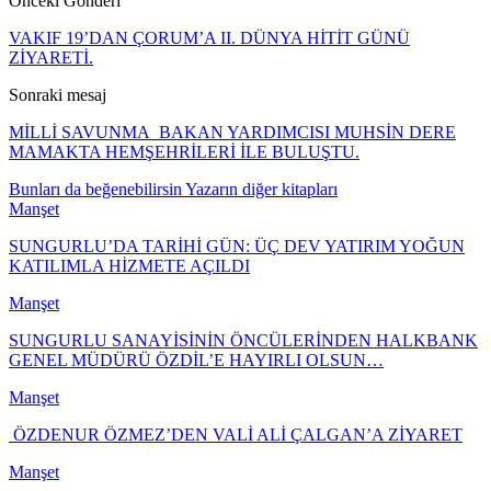
Önceki Gönderi
VAKIF 19’DAN ÇORUM’A II. DÜNYA HİTİT GÜNÜ
ZİYARETİ.
Sonraki mesaj
MİLLİ SAVUNMA BAKAN YARDIMCISI MUHSİN DERE
MAMAKTA HEMŞEHRİLERİ İLE BULUŞTU.
Bunları da beğenebilirsin
Yazarın diğer kitapları
Manşet
SUNGURLU’DA TARİHİ GÜN: ÜÇ DEV YATIRIM YOĞUN
KATILIMLA HİZMETE AÇILDI
Manşet
SUNGURLU SANAYİSİNİN ÖNCÜLERİNDEN HALKBANK
GENEL MÜDÜRÜ ÖZDİL’E HAYIRLI OLSUN…
Manşet
ÖZDENUR ÖZMEZ’DEN VALİ ALİ ÇALGAN’A ZİYARET
Manşet