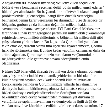
Anayasa’nın 80. maddesi uyarınca; ‘Milletvekilleri seçildikleri
bölgeyi veya kendilerini seçenleri değil, bütün milleti temsil ederler’
hükmü yer almaktadır. Bu bağlamda bir milletvekili olarak hangi ilin
problemleriyle ilgileneceğimi, hangi illere öncelik vereceğimi
belirlemek benim karar vereceğim bir durumdur. Size de sadece bir
bölgenin, grubun ya da iktidarın değil tüm milletin haklarının
savunucusu olmanızı tavsiye ederim. İYİ Parti Genel Merkezimiz
tarafından alınan karar gereğince partimizin milletvekili çıkaramadığı
şehirlerde mevcut milletvekillerimiz, o bölgenin bir milletvekili gibi
çalışmalarını yürütmektedir. Bu kapsamda Çorum ilini yakından
takip etmekte, düzenli olarak tüm ilçelerini ziyaret etmekte, Çorum
halkı ile görüşmekteyim. Bugüne kadar yaptığım çalışmaları daha da
arttıracağımdan, Çorum şehrimizin sorunlarını ve Çorumluların
mağduriyetlerini dile getirmeye devam edeceğimden emin
olabilirsiniz.
Nüfusu 528 bine/yıllık ihracatı 893 milyon dolara ulaşan, bölgenin
sanayileşme sürecindeki en dinamik şehirlerinden biri olan, bir
kültür başkenti sayılabilecek kadar önemli kültürel mirasları
topraklarında barındıran Çorum ilimizde yıllardır havalimanı ve
demiryolu hattının bitirilmemiş olması sizi rahatsız etmiyor olsa da
bizleri fazlasıyla endişelendirmektedir. Sorduğum sorulara
bakanlıktan önce cevap vermenizden memnuniyet duysam da
verdiğiniz cevapların havalimanı ve demiryolu ile ilgili değil de
yapılan otoyol ve köprüleri içerdiğini görünce açıkçası şaşırdım. 17