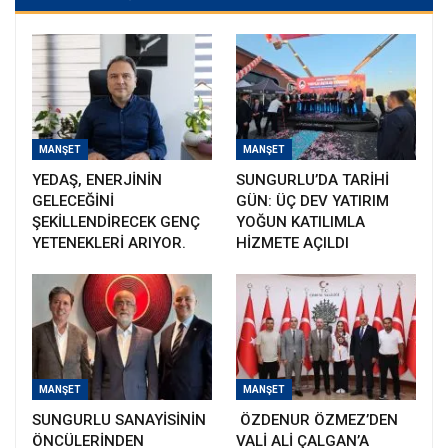
MANŞET
MANŞET
YEDAŞ, ENERJİNİN
SUNGURLU’DA TARİHİ
GELECEĞİNİ
GÜN: ÜÇ DEV YATIRIM
ŞEKİLLENDİRECEK GENÇ
YOĞUN KATILIMLA
YETENEKLERİ ARIYOR.
HİZMETE AÇILDI
MANŞET
MANŞET
SUNGURLU SANAYİSİNİN
ÖZDENUR ÖZMEZ’DEN
ÖNCÜLERİNDEN
VALİ ALİ ÇALGAN’A