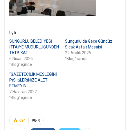
İlgili
SUNGURLU BELEDİYESİ
Sungurlu’da Gece Gündüz
İTFAİYE MÜDÜRLÜĞÜNDEN
Sıcak Asfalt Mesaisi
TATBİKAT.
22 Aralık 2025
6 Nisan 2026
"Blog" içinde
"Blog" içinde
“GAZETECİLİK MESLEĞİNİ
PİS İŞLERİNİZE ALET
ETMEYİN
7 Haziran 2022
"Blog" içinde
624
0