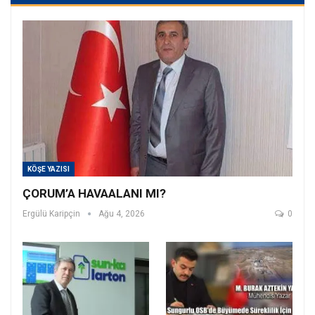
KÖŞE YAZISI
ÇORUM’A HAVAALANI MI?
Ergülü Karipçin
Ağu 4, 2026
0