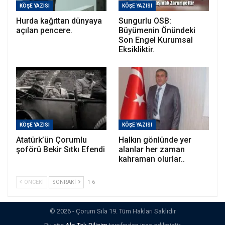
KÖŞE YAZISI
KÖŞE YAZISI
Hurda kağıttan dünyaya
Sungurlu OSB:
açılan pencere.
Büyümenin Önündeki
Son Engel Kurumsal
Eksikliktir.
KÖŞE YAZISI
KÖŞE YAZISI
Atatürk’ün Çorumlu
Halkın gönlünde yer
şoförü Bekir Sıtkı Efendi
alanlar her zaman
kahraman olurlar..
ÖNCEKI
SONRAKI
1 6
© 2026 - Çorum Sıla 19. Tüm Hakları Saklıdır