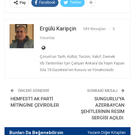
Facebook
Twitter
Pay
Ergülü Karipçin
589 Mesajları
0
Yorumlar
Çorum'un Tarih, Kültür, Turizm, Vakıf, Dernek
Vb.Tanıtımları İçin Çalışan Ankara'da Yayın Yapan
Sıla 19 Gazetesi'nin Kurucu ve Yöneticisidir.
ÖNCEKI GÖNDERI
SONRAKI MESAJ
HEMFEST’İ AK PARTİ
SUNGURLU’YA
MİTİNGİNE ÇEVİRDİLER.
AZERBAYCAN
ŞEHİTLERİNİN RESİM
SERGİSİ AÇILDI.
Bunları Da Beğenebilirsin
Yazarın Diğer Kitapları