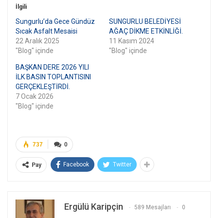
İlgili
Sungurlu’da Gece Gündüz
SUNGURLU BELEDİYESİ
Sıcak Asfalt Mesaisi
AĞAÇ DİKME ETKİNLİĞİ.
22 Aralık 2025
11 Kasım 2024
"Blog" içinde
"Blog" içinde
BAŞKAN DERE 2026 YILI
İLK BASIN TOPLANTISINI
GERÇEKLEŞTİRDİ.
7 Ocak 2026
"Blog" içinde
737
0
Facebook
Twitter
Pay
Ergülü Karipçin
589 Mesajları
0