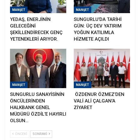
MANŞET
MANŞET
YEDAŞ, ENERJİNİN
SUNGURLU’DA TARİHİ
GELECEĞİNİ
GÜN: ÜÇ DEV YATIRIM
ŞEKİLLENDİRECEK GENÇ
YOĞUN KATILIMLA
YETENEKLERİ ARIYOR.
HİZMETE AÇILDI
MANŞET
MANŞET
SUNGURLU SANAYİSİNİN
ÖZDENUR ÖZMEZ’DEN
ÖNCÜLERİNDEN
VALİ ALİ ÇALGAN’A
HALKBANK GENEL
ZİYARET
MÜDÜRÜ ÖZDİL’E HAYIRLI
OLSUN…
ÖNCEKI
SONRAKI