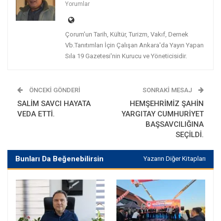
Yorumlar
Çorum'un Tarih, Kültür, Turizm, Vakıf, Dernek
Vb.Tanıtımları İçin Çalışan Ankara'da Yayın Yapan
Sıla 19 Gazetesi'nin Kurucu ve Yöneticisidir.
ÖNCEKI GÖNDERI
SONRAKI MESAJ
SALİM SAVCI HAYATA
HEMŞEHRİMİZ ŞAHİN
VEDA ETTİ.
YARGITAY CUMHURİYET
BAŞSAVCILIĞINA
SEÇİLDİ.
Bunları Da Beğenebilirsin
Yazarın Diğer Kitapları