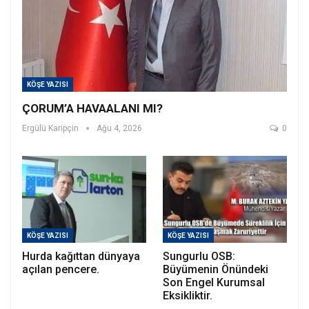
KÖŞE YAZISI
ÇORUM’A HAVAALANI MI?
Ergülü Karipçin
Ağu 4, 2026
0
KÖŞE YAZISI
KÖŞE YAZISI
Hurda kağıttan dünyaya
Sungurlu OSB:
açılan pencere.
Büyümenin Önündeki
Son Engel Kurumsal
Eksikliktir.