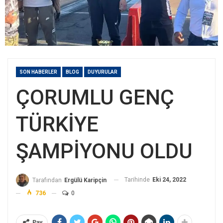
SON HABERLER
BLOG
DUYURULAR
ÇORUMLU GENÇ
TÜRKİYE
ŞAMPİYONU OLDU
Tarihinde
Eki 24, 2022
Tarafından
Ergülü Karipçin
736
0
Pay