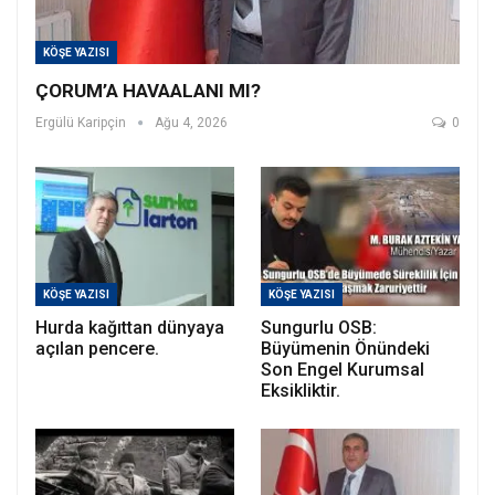
KÖŞE YAZISI
ÇORUM’A HAVAALANI MI?
Ergülü Karipçin
Ağu 4, 2026
0
KÖŞE YAZISI
KÖŞE YAZISI
Hurda kağıttan dünyaya
Sungurlu OSB:
açılan pencere.
Büyümenin Önündeki
Son Engel Kurumsal
Eksikliktir.