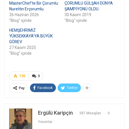
MasterChef’te Bir Çorumlu:
ÇORUMLU GÜLŞAH DÜNYA
Nurettin Erçorumlu.
ŞAMPİYONU OLDU.
26 Haziran 2026
30 Kasım 2019
"Blog" içinde
"Blog" içinde
HEMŞEHRİMİZ
YÜKSEKKAYA’YA BÜYÜK
GÖREV
27 Kasım 2025
"Blog" içinde
736
0
Facebook
Twitter
Pay
Ergülü Karipçin
587 Mesajları
0
Yorumlar