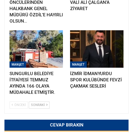
ÖNCÜLERİNDEN
VALİ ALİ ÇALGAN’A
HALKBANK GENEL
ZİYARET
MÜDÜRÜ ÖZDİL’E HAYIRLI
OLSUN…
MANŞET
MANŞET
SUNGURLU BELEDİYE
İZMİR İDMANYURDU
İTFAİYESİ TEMMUZ
SPOR KULÜBÜNDE FEVZİ
AYINDA 166 OLAYA
ÇAKMAK SESLERİ
MÜDAHALE ETMİŞTİR.
ÖNCEKI
SONRAKI
CEVAP BIRAKIN