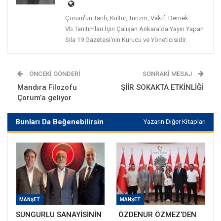
Çorum'un Tarih, Kültür, Turizm, Vakıf, Dernek
Vb.Tanıtımları İçin Çalışan Ankara'da Yayın Yapan
Sıla 19 Gazetesi'nin Kurucu ve Yöneticisidir.
ÖNCEKI GÖNDERI
SONRAKI MESAJ
Mandıra Filozofu
ŞİİR SOKAKTA ETKİNLİĞİ
Çorum’a geliyor
Bunları Da Beğenebilirsin
Yazarın Diğer Kitapları
MANŞET
MANŞET
SUNGURLU SANAYİSİNİN
ÖZDENUR ÖZMEZ’DEN