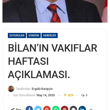
DUYURULAR
GÜNDEM
HABERLER
BİLAN’IN VAKIFLAR
HAFTASI
AÇIKLAMASI.
Tarafından
Ergülü Karipçin
Son Güncelleme
May 14, 2020
829
0
Pay