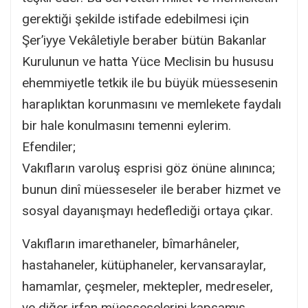
gerektiği şekilde istifade edebil​mesi için
Şer’iyye Vekâletiyle beraber bütün Bakanlar
Kurulunun ve hatta Yüce Meclisin bu hususu
ehemmiyetle tetkik ile bu büyük müessesenin
haraplıktan korunmasını ve memlekete faydalı
bir hale konulmasını temenni eylerim.
Efendiler;
Vakıfların varoluş esprisi göz önüne alınınca;
bunun dinî müesseseler ile beraber hizmet ve
sosyal dayanışmayı hedeflediği ortaya çıkar.
​​Vakıfların imarethaneler, bîmarhâneler,
hastahaneler, kütüphaneler, kervansaraylar,
hamamlar, çeşmeler, mektepler, medreseler,
ve diğer irfan müesseselerini kapsamış