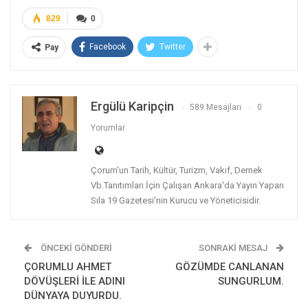
829
0
Facebook
Twitter
Pay
Ergülü Karipçin
589 Mesajları
0
Yorumlar
Çorum'un Tarih, Kültür, Turizm, Vakıf, Dernek
Vb.Tanıtımları İçin Çalışan Ankara'da Yayın Yapan
Sıla 19 Gazetesi'nin Kurucu ve Yöneticisidir.
ÖNCEKI GÖNDERI
SONRAKI MESAJ
ÇORUMLU AHMET
GÖZÜMDE CANLANAN
DÖVÜŞLERİ İLE ADINI
SUNGURLUM.
DÜNYAYA DUYURDU.