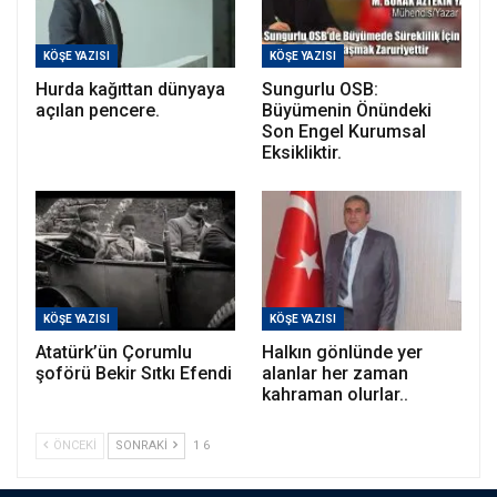
KÖŞE YAZISI
KÖŞE YAZISI
Hurda kağıttan dünyaya
Sungurlu OSB:
açılan pencere.
Büyümenin Önündeki
Son Engel Kurumsal
Eksikliktir.
KÖŞE YAZISI
KÖŞE YAZISI
Atatürk’ün Çorumlu
Halkın gönlünde yer
şoförü Bekir Sıtkı Efendi
alanlar her zaman
kahraman olurlar..
ÖNCEKI
SONRAKI
1 6