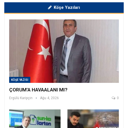
Köşe Yazıları
KÖŞE YAZISI
ÇORUM’A HAVAALANI MI?
Ergülü Karipçin
Ağu 4, 2026
0