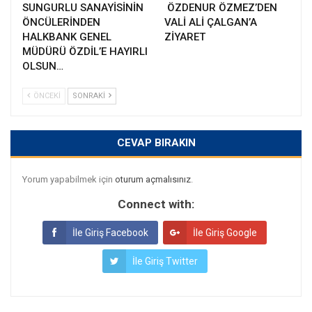
SUNGURLU SANAYİSİNİN
ÖZDENUR ÖZMEZ’DEN
ÖNCÜLERİNDEN
VALİ ALİ ÇALGAN’A
HALKBANK GENEL
ZİYARET
MÜDÜRÜ ÖZDİL’E HAYIRLI
OLSUN…
ÖNCEKI
SONRAKI
CEVAP BIRAKIN
Yorum yapabilmek için
oturum açmalısınız
.
Connect with:
İle Giriş Facebook
İle Giriş Google
İle Giriş Twitter