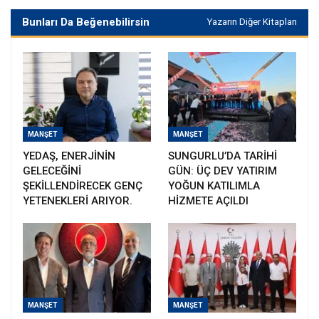
Bunları Da Beğenebilirsin
Yazarın Diğer Kitapları
MANŞET
MANŞET
YEDAŞ, ENERJİNİN
SUNGURLU’DA TARİHİ
GELECEĞİNİ
GÜN: ÜÇ DEV YATIRIM
ŞEKİLLENDİRECEK GENÇ
YOĞUN KATILIMLA
YETENEKLERİ ARIYOR.
HİZMETE AÇILDI
MANŞET
MANŞET