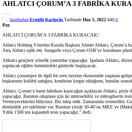
AHLATCI ÇORUM’A 3 FABRİKA KUR
tarafından
Ergülü Karipçin
Tarihinde
Haz 1, 2022
840
0
Pay
AHLATCI ÇORUM’A 3 FABRİKA KURACAK!
Ahlatcı Holding Yönetim Kurulu Başkanı Ahmet Ahlatcı, Çorum’a barut 
Ateş Ahlatcı eşlik etti. Sungurlu veya Çorum OSB’ye kurulması planla
Ahkatcı gençlere yönelik yatırımlar yapacağız İşadamı Ahlatcı, düzenl
yapılacak eğitim önümüzdeki günlerde başlayacak.
Ahlatcı çorumspor ile ilgili bir soru üzerine ekonomide yaşanan geliş
başkanının kulübü sattığını, kendisine kırgın olduğunu, bundan sonraki
Ahlatcı, Çorum’a barut fabrikası kuracağını açıklayan Ahlatcı, şöyle d
yapacağız. Barutun oluşması için iki mitroselülöz ve mitrogliserin t
Vermeyeceklerini biliyoruz. Biz talep ettik. Zamanında vermediler. 
dönümlük yer talebimiz var. Barutun yüzde 30-40’ını MKE’ye (Makine
Yıllık 1500 ton kapasiteli tesis yapacağız.” dedi.