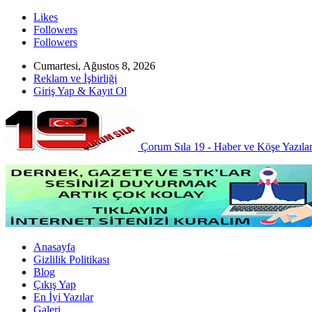
Likes
Followers
Followers
Cumartesi, Ağustos 8, 2026
Reklam ve İşbirliği
Giriş Yap & Kayıt Ol
Çorum Sıla 19 - Haber ve Köşe Yazılar
Anasayfa
Gizlilik Politikası
Blog
Çıkış Yap
En İyi Yazılar
Galeri