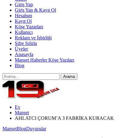
Giriş Yap
Giriş Yap & Kayıt Ol
Hesabım
Kayıt Ol
Köşe Yazarları
Kullanıcı
Reklam ve İşbirliği
Şifre Sıfırla
Üyeler
Anasayfa
Manşet Haberler Köşe Yazıları
Blog
Ev
Manşet
AHLATCI ÇORUM’A 3 FABRİKA KURACAK
Manşet
Blog
Duyurular