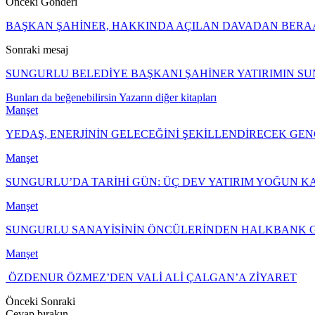
Önceki Gönderi
BAŞKAN ŞAHİNER, HAKKINDA AÇILAN DAVADAN BERAA
Sonraki mesaj
SUNGURLU BELEDİYE BAŞKANI ŞAHİNER YATIRIMIN SU
Bunları da beğenebilirsin
Yazarın diğer kitapları
Manşet
YEDAŞ, ENERJİNİN GELECEĞİNİ ŞEKİLLENDİRECEK GEN
Manşet
SUNGURLU’DA TARİHİ GÜN: ÜÇ DEV YATIRIM YOĞUN KA
Manşet
SUNGURLU SANAYİSİNİN ÖNCÜLERİNDEN HALKBANK G
Manşet
ÖZDENUR ÖZMEZ’DEN VALİ ALİ ÇALGAN’A ZİYARET
Önceki
Sonraki
Cevap bırakın