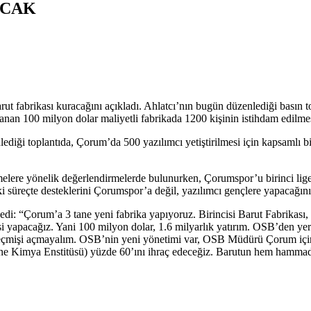
ACAK
fabrikası kuracağını açıkladı. Ahlatcı’nın bugün düzenlediği basın to
nan 100 milyon dolar maliyetli fabrikada 1200 kişinin istihdam edilmes
ediği toplantıda, Çorum’da 500 yazılımcı yetiştirilmesi için kapsamlı b
melere yönelik değerlendirmelerde bulunurken, Çorumspor’u birinci lige 
 süreçte desteklerini Çorumspor’a değil, yazılımcı gençlere yapacağını i
edi: “Çorum’a 3 tane yeni fabrika yapıyoruz. Birincisi Barut Fabrikası, 
esisi yapacağız. Yani 100 milyon dolar, 1.6 milyarlık yatırım. OSB’de
Geçmişi açmayalım. OSB’nin yeni yönetimi var, OSB Müdürü Çorum için ç
 Kimya Enstitüsü) yüzde 60’ını ihraç edeceğiz. Barutun hem hammadde