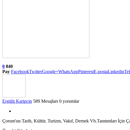
0
840
Pay
Facebook
Twitter
Google+
WhatsApp
Pinterest
E-posta
Linkedin
Te
Ergülü Karipçin
589 Mesajları
0 yorumlar
Çorum'un Tarih, Kültür, Turizm, Vakıf, Dernek Vb.Tanıtımları İçin Ça