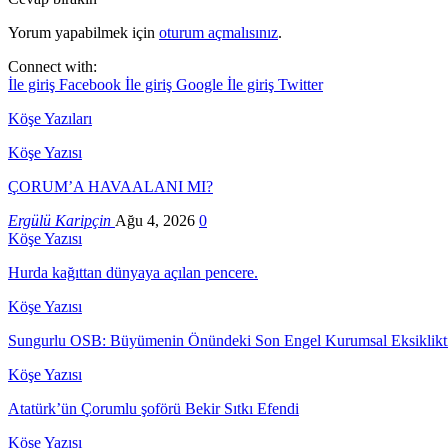
Yorum yapabilmek için
oturum açmalısınız
.
Connect with:
İle giriş Facebook
İle giriş Google
İle giriş Twitter
Köşe Yazıları
Köşe Yazısı
ÇORUM’A HAVAALANI MI?
Ergülü Karipçin
Ağu 4, 2026
0
Köşe Yazısı
Hurda kağıttan dünyaya açılan pencere.
Köşe Yazısı
Sungurlu OSB: Büyümenin Önündeki Son Engel Kurumsal Eksiklikti
Köşe Yazısı
Atatürk’ün Çorumlu şoförü Bekir Sıtkı Efendi
Köşe Yazısı