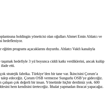
plantısına holdingin yöneticisi olan oğulları Ahmet Emin Ahlatcı ve
i hedefleniyor.
ir eğitim programı açacaklarını duyurdu. Ahlatcı Vakfı kanalıyla
taşımak hedefiyle 3 yıl boyunca ciddi katkı verdiklerini, ancak kulüp
fade etti.
çok stratejik fabrika. Türkiye’den bir tane var. İkincisini Çorum’a
n yer talep edeceğiz. Çorum OSB vermezse Sungurlu OSB’ye gideceğiz.
alışan çok değerli bir insan. Yönetimle hiçbir derdimiz yok. 600
sini hem kendisini üreteceğiz. İthalat yapmadan ihracat yapacağız.