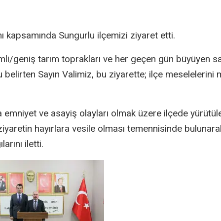
mı kapsamında Sungurlu ilçemizi ziyaret etti.
rimli/geniş tarım toprakları ve her geçen gün büyüyen s
u belirten Sayın Valimiz, bu ziyarette; ilçe meselelerin
.
mniyet ve asayiş olayları olmak üzere ilçede yürütül
 ziyaretin hayırlara vesile olması temennisinde bulunara
rını iletti.