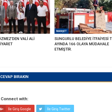
MANŞET
ZMEZ’DEN VALİ ALİ
SUNGURLU BELEDİYE İTFAİYESİ
İYARET
AYINDA 166 OLAYA MÜDAHALE
ETMİŞTİR.
CEVAP BIRAKIN
Connect with:
İle Giriş Google
İle Giriş Twitter