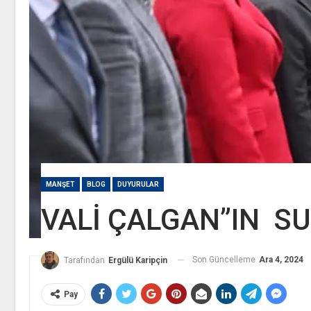
MANŞET
BLOG
DUYURULAR
VALİ ÇALGAN”IN SU
Son Güncelleme
Ara 4, 2024
Tarafından
Ergülü Karipçin
Pay