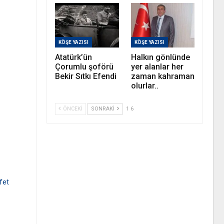
KÖŞE YAZISI
KÖŞE YAZISI
Atatürk’ün
Halkın gönlünde
Çorumlu şoförü
yer alanlar her
Bekir Sıtkı Efendi
zaman kahraman
olurlar..
ÖNCEKI
SONRAKI
1 6
fet