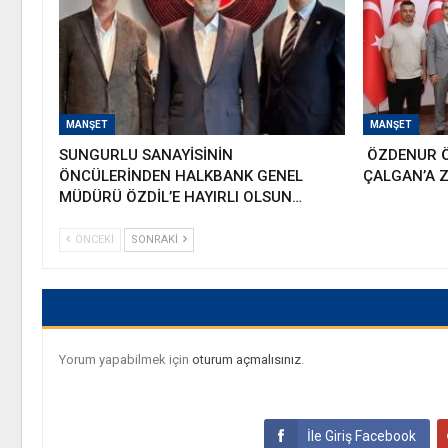
MANŞET
MANŞET
SUNGURLU SANAYİSİNİN
ÖZDENUR Ö
ÖNCÜLERİNDEN HALKBANK GENEL
ÇALGAN’A Z
MÜDÜRÜ ÖZDİL’E HAYIRLI OLSUN…
ÖNCEKI
SONRAKI
Yorum yapabilmek için
oturum açmalısınız
.
İle Giriş Facebook