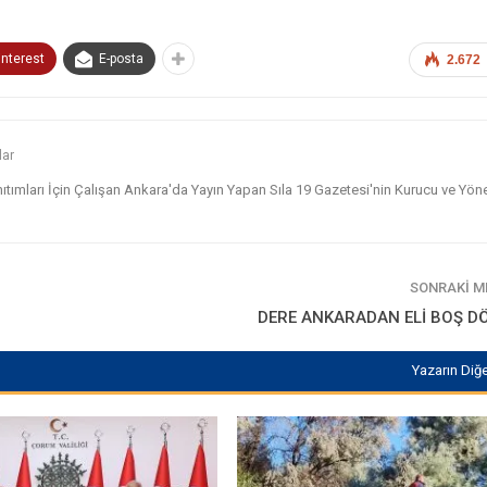
interest
E-posta
2.672
lar
nıtımları İçin Çalışan Ankara'da Yayın Yapan Sıla 19 Gazetesi'nin Kurucu ve Yönet
SONRAKI 
DERE ANKARADAN ELİ BOŞ D
Yazarın Diğe