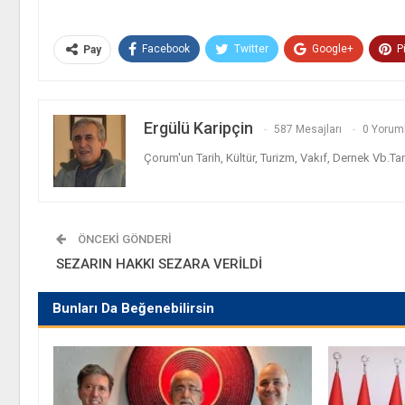
Facebook
Twitter
Google+
P
Pay
Ergülü Karipçin
587 Mesajları
0 Yorum
Çorum'un Tarih, Kültür, Turizm, Vakıf, Dernek Vb.Ta
ÖNCEKI GÖNDERI
SEZARIN HAKKI SEZARA VERİLDİ
Bunları Da Beğenebilirsin