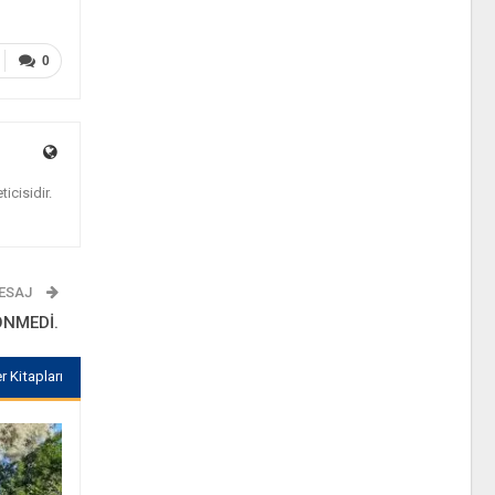
0
icisidir.
MESAJ
ÖNMEDİ.
r Kitapları