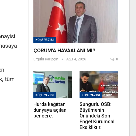
anayisi
KÖŞE YAZISI
i masaya
ÇORUM’A HAVAALANI MI?
Ergülü Karipçin
Ağu 4, 2026
0
en
k, tüm
KÖŞE YAZISI
KÖŞE YAZISI
Hurda kağıttan
Sungurlu OSB:
dünyaya açılan
Büyümenin
pencere.
Önündeki Son
Engel Kurumsal
Eksikliktir.