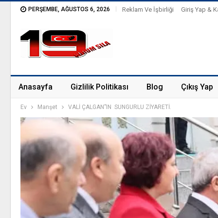
PERŞEMBE, AĞUSTOS 6, 2026
Reklam Ve İşbirliği
Giriş Yap & K
Anasayfa
Gizlilik Politikası
Blog
Çıkış Yap
Ev
Manşet
VALİ ÇALGAN”IN SUNGURLU ZİYARETİ.