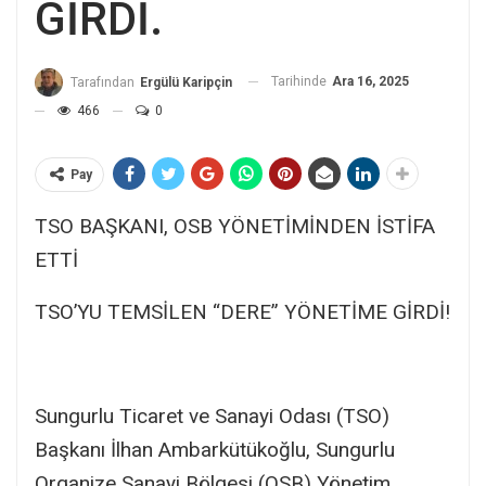
GİRDİ.
Tarihinde
Ara 16, 2025
Tarafından
Ergülü Karipçin
466
0
Pay
TSO BAŞKANI, OSB YÖNETİMİNDEN İSTİFA
ETTİ
TSO’YU TEMSİLEN “DERE” YÖNETİME GİRDİ!
Sungurlu Ticaret ve Sanayi Odası (TSO)
Başkanı İlhan Ambarkütükoğlu, Sungurlu
Organize Sanayi Bölgesi (OSB) Yönetim