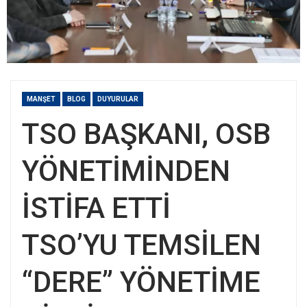
MANŞET
BLOG
DUYURULAR
TSO BAŞKANI, OSB
YÖNETİMİNDEN
İSTİFA ETTİ
TSO’YU TEMSİLEN
“DERE” YÖNETİME