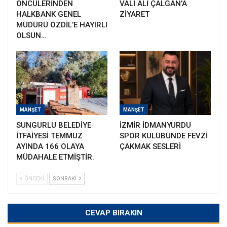
ÖNCÜLERİNDEN
VALİ ALİ ÇALGAN’A
HALKBANK GENEL
ZİYARET
MÜDÜRÜ ÖZDİL’E HAYIRLI
OLSUN…
MANŞET
MANŞET
SUNGURLU BELEDİYE
İZMİR İDMANYURDU
İTFAİYESİ TEMMUZ
SPOR KULÜBÜNDE FEVZİ
AYINDA 166 OLAYA
ÇAKMAK SESLERİ
MÜDAHALE ETMİŞTİR.
ÖNCEKI
SONRAKI
CEVAP BIRAKIN