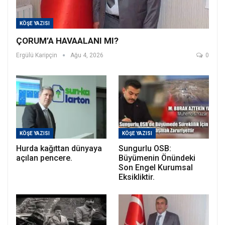
KÖŞE YAZISI
ÇORUM’A HAVAALANI MI?
Ergülü Karipçin
Ağu 4, 2026
0
KÖŞE YAZISI
KÖŞE YAZISI
Hurda kağıttan dünyaya
Sungurlu OSB:
açılan pencere.
Büyümenin Önündeki
Son Engel Kurumsal
Eksikliktir.