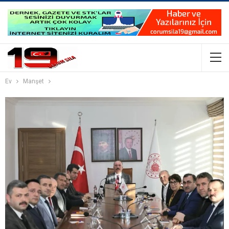
Ev
Manşet