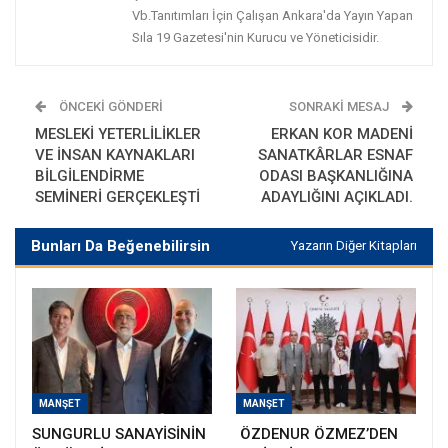
Vb.Tanıtımları İçin Çalışan Ankara'da Yayın Yapan
Sıla 19 Gazetesi'nin Kurucu ve Yöneticisidir.
ÖNCEKI GÖNDERI
SONRAKI MESAJ
MESLEKİ YETERLİLİKLER
ERKAN KOR MADENİ
VE İNSAN KAYNAKLARI
SANATKÂRLAR ESNAF
BİLGİLENDİRME
ODASI BAŞKANLIĞINA
SEMİNERİ GERÇEKLEŞTİ
ADAYLIĞINI AÇIKLADI.
Bunları Da Beğenebilirsin
Yazarın Diğer Kitapları
MANŞET
MANŞET
SUNGURLU SANAYİSİNİN
ÖZDENUR ÖZMEZ’DEN