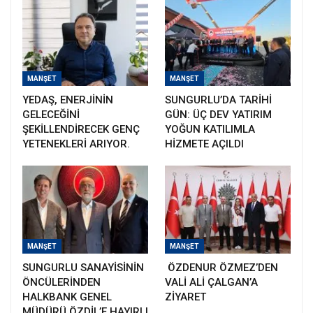
MANŞET
MANŞET
YEDAŞ, ENERJİNİN
SUNGURLU’DA TARİHİ
GELECEĞİNİ
GÜN: ÜÇ DEV YATIRIM
ŞEKİLLENDİRECEK GENÇ
YOĞUN KATILIMLA
YETENEKLERİ ARIYOR.
HİZMETE AÇILDI
MANŞET
MANŞET
SUNGURLU SANAYİSİNİN
ÖZDENUR ÖZMEZ’DEN
ÖNCÜLERİNDEN
VALİ ALİ ÇALGAN’A
HALKBANK GENEL
ZİYARET
MÜDÜRÜ ÖZDİL’E HAYIRLI