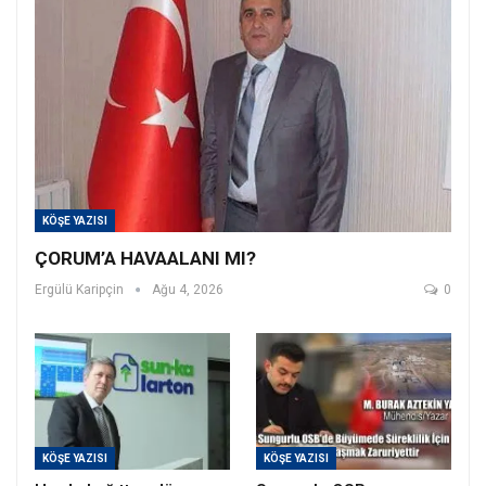
KÖŞE YAZISI
ÇORUM’A HAVAALANI MI?
Ergülü Karipçin
Ağu 4, 2026
0
KÖŞE YAZISI
KÖŞE YAZISI