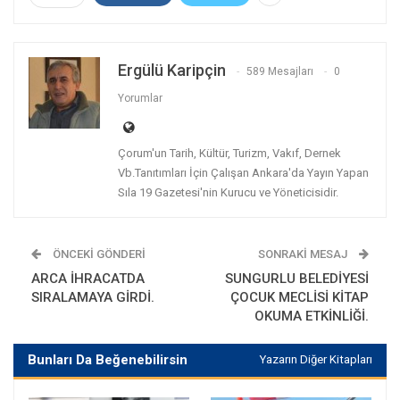
Ergülü Karipçin
589 Mesajları
0
Yorumlar
Çorum'un Tarih, Kültür, Turizm, Vakıf, Dernek
Vb.Tanıtımları İçin Çalışan Ankara'da Yayın Yapan
Sıla 19 Gazetesi'nin Kurucu ve Yöneticisidir.
ÖNCEKI GÖNDERI
SONRAKI MESAJ
ARCA İHRACATDA
SUNGURLU BELEDİYESİ
SIRALAMAYA GİRDİ.
ÇOCUK MECLİSİ KİTAP
OKUMA ETKİNLİĞİ.
Bunları Da Beğenebilirsin
Yazarın Diğer Kitapları