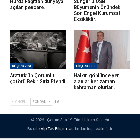
Hurda kağıttan dünyaya
Sungurlu OSB:
açılan pencere.
Büyümenin Önündeki
Son Engel Kurumsal
Eksikliktir.
KÖŞE YAZISI
KÖŞE YAZISI
Atatürk’ün Çorumlu
Halkın gönlünde yer
şoförü Bekir Sıtkı Efendi
alanlar her zaman
kahraman olurlar..
ÖNCEKI
SONRAKI
1 6
© 2026 - Çorum Sıla 19. Tüm Hakları Saklıdır
Bu site
Alp Tek Bilişim
tarafından inşa edilmiştir.