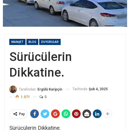
MANŞET
BLOG
DUYURULAR
Sürücülerin
Dikkatine.
Tarihinde
Şub 4, 2025
Tarafından
Ergülü Karipçin
1.071
0
Pay
Sürücülerin Dikkatine.