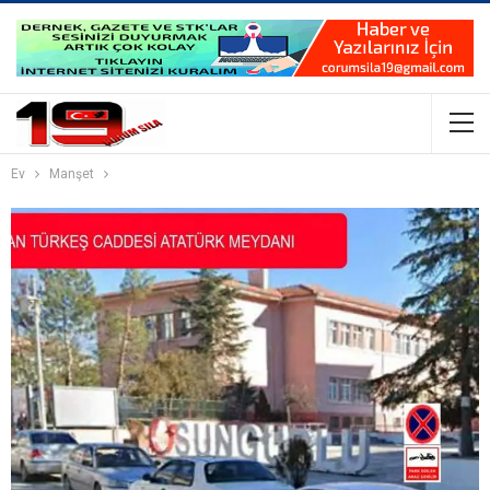
Ev
Manşet