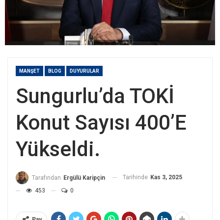
MANŞET
BLOG
DUYURULAR
Sungurlu’da TOKİ
Konut Sayısı 400’e
Yükseldi.
Tarihinde
Kas 3, 2025
Tarafından
Ergülü Karipçin
453
0
Pay