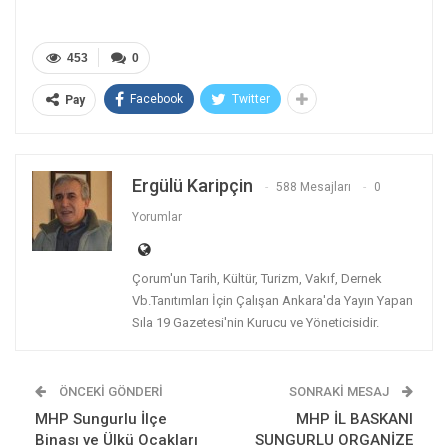
453
0
Facebook
Twitter
Pay
Ergülü Karipçin
588 Mesajları
0
Yorumlar
Çorum'un Tarih, Kültür, Turizm, Vakıf, Dernek
Vb.Tanıtımları İçin Çalışan Ankara'da Yayın Yapan
Sıla 19 Gazetesi'nin Kurucu ve Yöneticisidir.
ÖNCEKI GÖNDERI
SONRAKI MESAJ
MHP Sungurlu İlçe
MHP İL BASKANI
Binası ve Ülkü Ocakları
SUNGURLU ORGANİZE