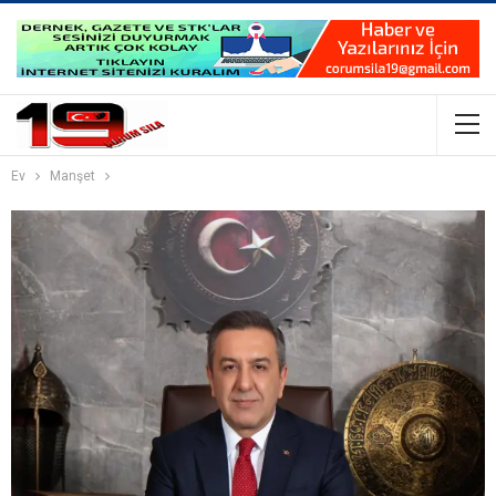
Ev
Manşet