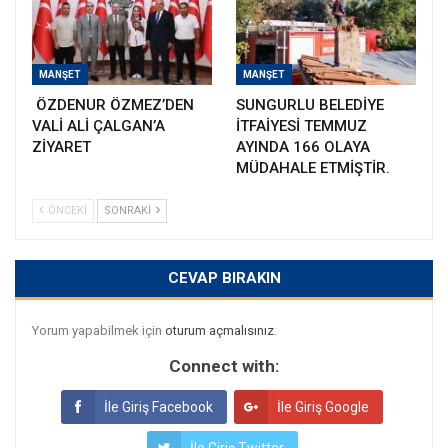
MANŞET
MANŞET
ÖZDENUR ÖZMEZ’DEN
SUNGURLU BELEDİYE
VALİ ALİ ÇALGAN’A
İTFAİYESİ TEMMUZ
ZİYARET
AYINDA 166 OLAYA
MÜDAHALE ETMİŞTİR.
ÖNCEKI
SONRAKI
CEVAP BIRAKIN
Yorum yapabilmek için
oturum açmalısınız
.
Connect with:
İle Giriş Facebook
İle Giriş Google
İle Giriş Twitter