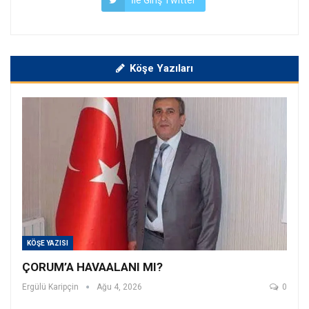
Köşe Yazıları
KÖŞE YAZISI
ÇORUM’A HAVAALANI MI?
Ergülü Karipçin
Ağu 4, 2026
0