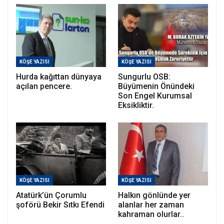
KÖŞE YAZISI
KÖŞE YAZISI
Hurda kağıttan dünyaya
Sungurlu OSB:
açılan pencere.
Büyümenin Önündeki
Son Engel Kurumsal
Eksikliktir.
KÖŞE YAZISI
KÖŞE YAZISI
Atatürk’ün Çorumlu
Halkın gönlünde yer
şoförü Bekir Sıtkı Efendi
alanlar her zaman
kahraman olurlar..