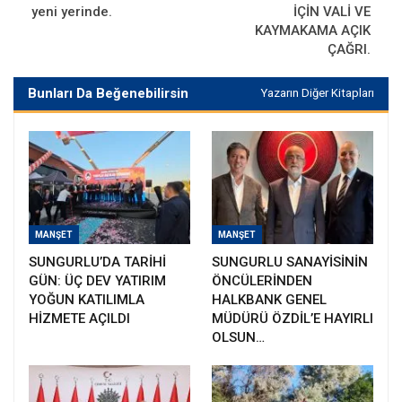
yeni yerinde.
İÇİN VALİ VE
KAYMAKAMA AÇIK
ÇAĞRI.
Bunları Da Beğenebilirsin
Yazarın Diğer Kitapları
MANŞET
MANŞET
SUNGURLU’DA TARİHİ
SUNGURLU SANAYİSİNİN
GÜN: ÜÇ DEV YATIRIM
ÖNCÜLERİNDEN
YOĞUN KATILIMLA
HALKBANK GENEL
HİZMETE AÇILDI
MÜDÜRÜ ÖZDİL’E HAYIRLI
OLSUN…