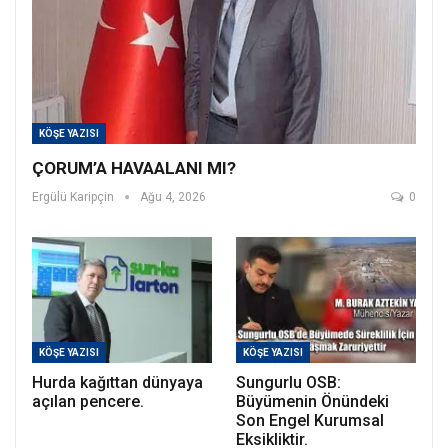
KÖŞE YAZISI
ÇORUM’A HAVAALANI MI?
Ergülü Karipçin
Ağu 4, 2026
0
KÖŞE YAZISI
KÖŞE YAZISI
Hurda kağıttan dünyaya
Sungurlu OSB:
açılan pencere.
Büyümenin Önündeki
Son Engel Kurumsal
Eksikliktir.