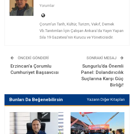
Yorumlar
Çorum'un Tarih, Kültür, Turizm, Vakıf, Dernek
Vb.Tanıtımları İçin Çalışan Ankara'da Yayın Yapan
Sıla 19 Gazetesi'nin Kurucu ve Yöneticisidir.
ÖNCEKI GÖNDERI
SONRAKI MESAJ
Erzincan’a Çorumlu
Sungurlu’da Önemli
Cumhuriyet Başsavcısı
Panel: Dolandırıcılık
Suçlarına Karşı Güç
Birliği!
Bunları Da Beğenebilirsin
Yazarın Diğer Kitapları