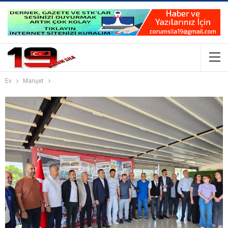
Ev
Manşet