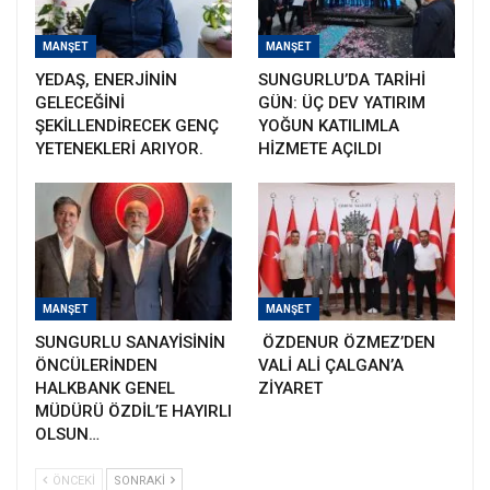
MANŞET
MANŞET
YEDAŞ, ENERJİNİN
SUNGURLU’DA TARİHİ
GELECEĞİNİ
GÜN: ÜÇ DEV YATIRIM
ŞEKİLLENDİRECEK GENÇ
YOĞUN KATILIMLA
YETENEKLERİ ARIYOR.
HİZMETE AÇILDI
MANŞET
MANŞET
SUNGURLU SANAYİSİNİN
ÖZDENUR ÖZMEZ’DEN
ÖNCÜLERİNDEN
VALİ ALİ ÇALGAN’A
HALKBANK GENEL
ZİYARET
MÜDÜRÜ ÖZDİL’E HAYIRLI
OLSUN…
ÖNCEKI
SONRAKI