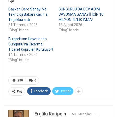
İlgili
Başkan Dere Sanayi Ve
SUNGURLU’DA DEV ADIM:
Teknoloji Bakanı Kaçır’ a
SAVUNMA SANAYİİ İÇİN 10
Teşekkür etti.
MİLYON TL’LİK İMZA!
31 Temmuz 2025
13 Şubat 2026
"Blog" içinde
"Blog" içinde
Bulgaristan Heyetinden
Sungurlu’ya Çıkarma:
Ticaret Köprüleri Kuruluyor!
14 Temmuz 2026
"Blog" içinde
290
0
Facebook
Twitter
Pay
Ergülü Karipçin
589 Mesajları
0