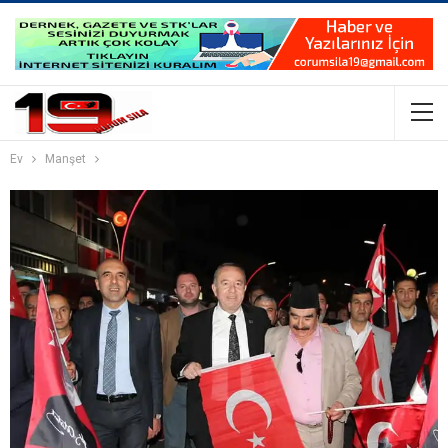
Ev
Manşet