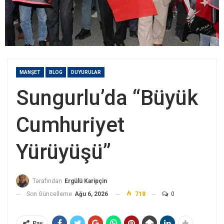
MANŞET
BLOG
DUYURULAR
Sungurlu’da “Büyük
Cumhuriyet
Yürüyüşü”
Tarafından
Ergülü Karipçin
Son Güncelleme
Ağu 6, 2026
718
0
Pay