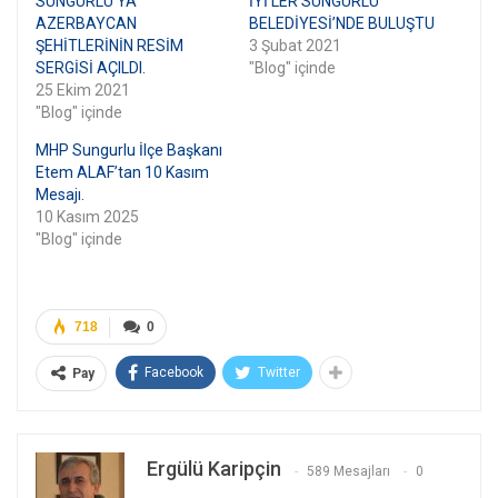
SUNGURLU’YA
İYİ’LER SUNGURLU
AZERBAYCAN
BELEDİYESİ’NDE BULUŞTU
ŞEHİTLERİNİN RESİM
3 Şubat 2021
SERGİSİ AÇILDI.
"Blog" içinde
25 Ekim 2021
"Blog" içinde
MHP Sungurlu İlçe Başkanı
Etem ALAF’tan 10 Kasım
Mesajı.
10 Kasım 2025
"Blog" içinde
718
0
Facebook
Twitter
Pay
Ergülü Karipçin
589 Mesajları
0