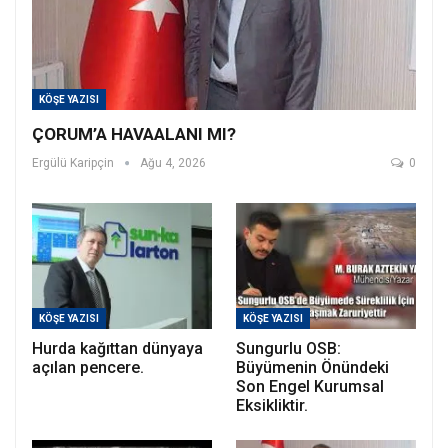
KÖŞE YAZISI
ÇORUM’A HAVAALANI MI?
Ergülü Karipçin
Ağu 4, 2026
0
KÖŞE YAZISI
KÖŞE YAZISI
Hurda kağıttan dünyaya
Sungurlu OSB:
açılan pencere.
Büyümenin Önündeki
Son Engel Kurumsal
Eksikliktir.