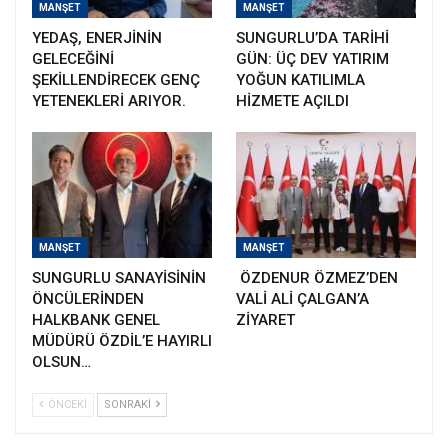
MANŞET
MANŞET
YEDAŞ, ENERJİNİN
SUNGURLU’DA TARİHİ
GELECEĞİNİ
GÜN: ÜÇ DEV YATIRIM
ŞEKİLLENDİRECEK GENÇ
YOĞUN KATILIMLA
YETENEKLERİ ARIYOR.
HİZMETE AÇILDI
MANŞET
MANŞET
SUNGURLU SANAYİSİNİN
ÖZDENUR ÖZMEZ’DEN
ÖNCÜLERİNDEN
VALİ ALİ ÇALGAN’A
HALKBANK GENEL
ZİYARET
MÜDÜRÜ ÖZDİL’E HAYIRLI
OLSUN…
ÖNCEKI
SONRAKI