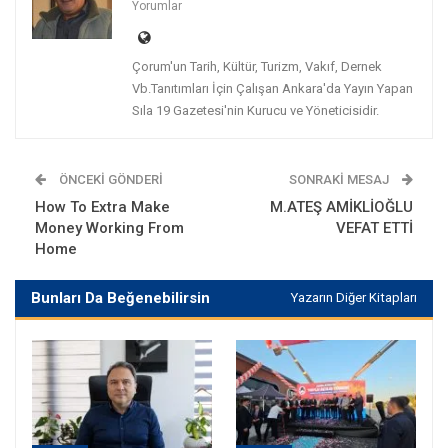
Yorumlar
Çorum'un Tarih, Kültür, Turizm, Vakıf, Dernek
Vb.Tanıtımları İçin Çalışan Ankara'da Yayın Yapan
Sıla 19 Gazetesi'nin Kurucu ve Yöneticisidir.
ÖNCEKI GÖNDERI
SONRAKI MESAJ
How To Extra Make
M.ATEŞ AMİKLİOĞLU
Money Working From
VEFAT ETTİ
Home
Bunları Da Beğenebilirsin
Yazarın Diğer Kitapları