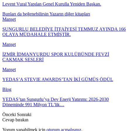
Levent Vural Yapılan Genel Kurulla Yeniden Başkan.
Bunları da beğenebilirsin
Yazarın diğer kitapları
Manşet
SUNGURLU BELEDİYE İTFAİYESİ TEMMUZ AYINDA 166
OLAYA MÜDAHALE ETMİŞTİR.
Manşet
İZMİR İDMANYURDU SPOR KULÜBÜNDE FEVZİ
ÇAKMAK SESLERİ
Manşet
YEDAŞ’A STEVIE AWARDS’TAN İKİ GÜMÜŞ ÖDÜL
Blog
YEDAŞ’tan Sungurlu’ya Dev Enerji Yatırımı: 2026-2030
Döneminde 991 Milyon TL’lik…
Önceki
Sonraki
Cevap bırakın
Yorum yapabilmek için
oturum açmalısınız
.