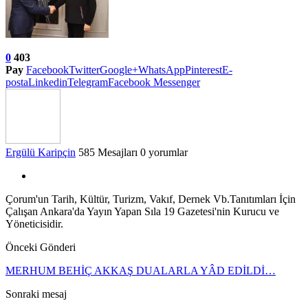
0
403
Pay
Facebook
Twitter
Google+
WhatsApp
Pinterest
E-
posta
Linkedin
Telegram
Facebook Messenger
Ergülü Karipçin
585 Mesajları
0 yorumlar
Çorum'un Tarih, Kültür, Turizm, Vakıf, Dernek Vb.Tanıtımları İçin
Çalışan Ankara'da Yayın Yapan Sıla 19 Gazetesi'nin Kurucu ve
Yöneticisidir.
Önceki Gönderi
MERHUM BEHİÇ AKKAŞ DUALARLA YÂD EDİLDİ…
Sonraki mesaj