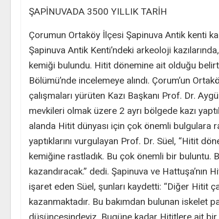
ŞAPİNUVADA 3500 YILLIK TARİH
Çorumun Ortaköy İlçesi Şapinuva Antik kenti ka
Şapinuva Antik Kenti’ndeki arkeoloji kazılarında,
kemiği bulundu. Hitit dönemine ait olduğu belirti
Bölümü’nde incelemeye alındı. Çorum’un Ortaköy 
çalışmaları yürüten Kazı Başkanı Prof. Dr. Aygü
mevkileri olmak üzere 2 ayrı bölgede kazı yaptıkl
alanda Hitit dünyası için çok önemli bulgulara ra
yaptıklarını vurgulayan Prof. Dr. Süel, “Hitit d
kemiğine rastladık. Bu çok önemli bir buluntu. B
kazandıracak.” dedi. Şapinuva ve Hattuşa’nın Hi
işaret eden Süel, şunları kaydetti: “Diğer Hitit
kazanmaktadır. Bu bakımdan bulunan iskelet parç
düşüncesindeyiz. Bugüne kadar Hititlere ait bir k