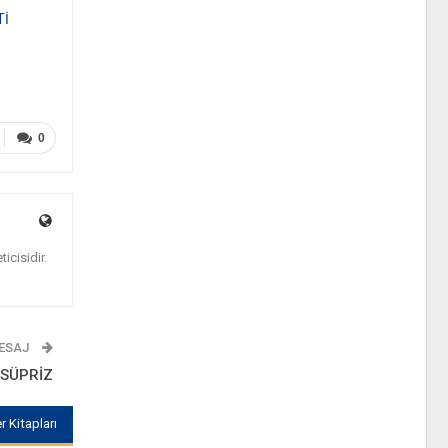
Tİ
0
icisidir.
MESAJ
 SÜPRİZ
r Kitapları