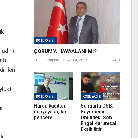
uk
KÖŞE YAZISI
i adına
ÇORUM’A HAVAALANI MI?
önü
Ergülü Karipçin
Ağu 4, 2026
0
dirilen
yluk)
KÖŞE YAZISI
KÖŞE YAZISI
Hurda kağıttan
Sungurlu OSB:
na
dünyaya açılan
Büyümenin
pencere.
Önündeki Son
Engel Kurumsal
Eksikliktir.
ı.