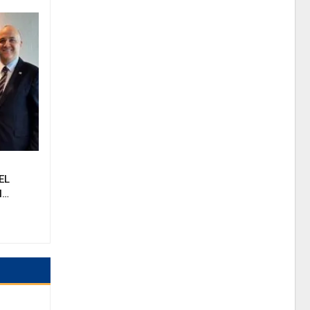
EL
N…