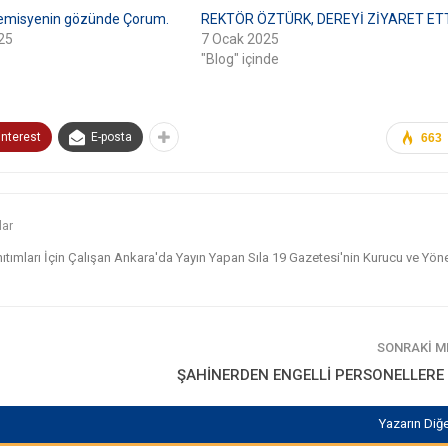
emisyenin gözünde Çorum.
REKTÖR ÖZTÜRK, DEREYİ ZİYARET ET
25
7 Ocak 2025
"Blog" içinde
interest
E-posta
663
lar
nıtımları İçin Çalışan Ankara'da Yayın Yapan Sıla 19 Gazetesi'nin Kurucu ve Yönet
SONRAKI 
ŞAHİNERDEN ENGELLİ PERSONELLERE
Yazarın Diğe