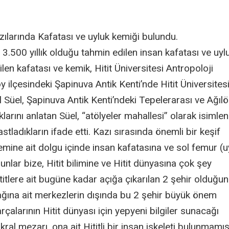
zılarında Kafatası ve uyluk kemiği bulundu.
 3.500 yıllık olduğu tahmin edilen insan kafatası ve uyl
len kafatası ve kemik, Hitit Üniversitesi Antropoloji
ilçesindeki Şapinuva Antik Kenti’nde Hitit Üniversites
l Süel, Şapinuva Antik Kenti’ndeki Tepelerarası ve Ağıl
arını anlatan Süel, “atölyeler mahallesi” olarak isimlen
stladıkların ifade etti. Kazı sırasında önemli bir keşif
önemine ait dolgu içinde insan kafatasına ve sol femur (u
unlar bize, Hitit bilimine ve Hitit dünyasına çok şey
titlere ait bugüne kadar açığa çıkarılan 2 şehir olduğu
 çağına ait merkezlerin dışında bu 2 şehir büyük önem
alarının Hitit dünyası için yepyeni bilgiler sunacağı
ral mezarı, ona ait Hititli bir insan iskeleti bulunmamışt