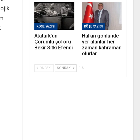
ojik
am
k
KÖŞE YAZISI
KÖŞE YAZISI
Atatürk’ün
Halkın gönlünde
Çorumlu şoförü
yer alanlar her
Bekir Sıtkı Efendi
zaman kahraman
olurlar..
ÖNCEKI
SONRAKI
1 6