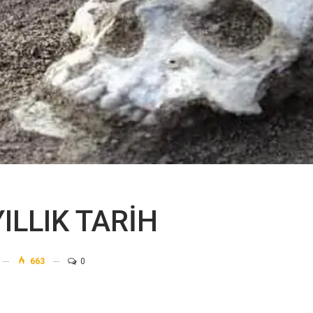
ILLIK TARİH
663
0