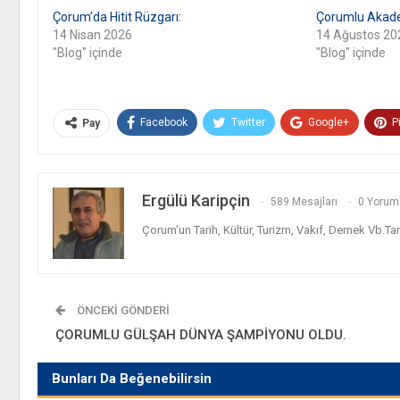
Çorum’da Hitit Rüzgarı:
Çorumlu Akad
14 Nisan 2026
14 Ağustos 20
"Blog" içinde
"Blog" içinde
Facebook
Twitter
Google+
P
Pay
Ergülü Karipçin
589 Mesajları
0 Yorum
Çorum'un Tarih, Kültür, Turizm, Vakıf, Dernek Vb.Ta
ÖNCEKI GÖNDERI
ÇORUMLU GÜLŞAH DÜNYA ŞAMPİYONU OLDU.
Bunları Da Beğenebilirsin