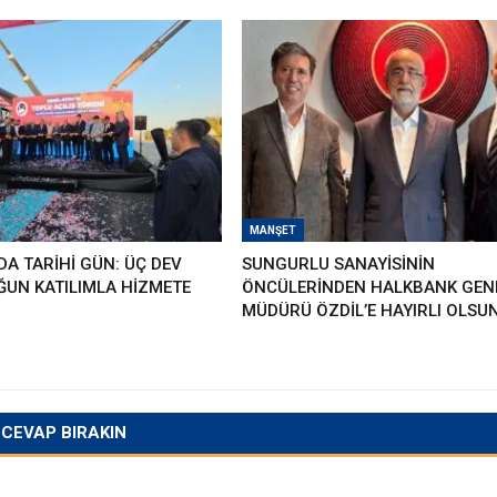
MANŞET
A TARİHİ GÜN: ÜÇ DEV
SUNGURLU SANAYİSİNİN
ĞUN KATILIMLA HİZMETE
ÖNCÜLERİNDEN HALKBANK GEN
MÜDÜRÜ ÖZDİL’E HAYIRLI OLSU
CEVAP BIRAKIN