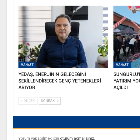
MANŞET
MANŞET
YEDAŞ, ENERJİNİN GELECEĞİNİ
SUNGURLU’D
ŞEKİLLENDİRECEK GENÇ YETENEKLERİ
YATIRIM YO
ARIYOR.
AÇILDI
ÖNCEKI
SONRAKI
Yorum yapabilmek için
oturum açmalısınız
.