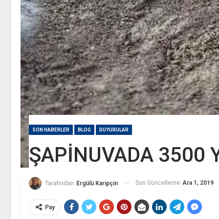
SON HABERLER
BLOG
DUYURULAR
ŞAPİNUVADA 3500 Y
Son Güncelleme
Ara 1, 2019
Tarafından
Ergülü Karipçin
Pay