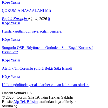
Köşe Yazısı
ÇORUM’A HAVAALANI MI?
Ergülü Karipçin
Ağu 4, 2026
0
Köşe Yazısı
Hurda kağıttan dünyaya açılan pencere.
Köşe Yazısı
Sungurlu OSB: Büyümenin Önündeki Son Engel Kurumsal
Eksikliktir.
Köşe Yazısı
Atatürk’ün Çorumlu şoförü Bekir Sıtkı Efendi
Köşe Yazısı
Halkın gönlünde yer alanlar her zaman kahraman olurlar..
Önceki
Sonraki
1 6
© 2026 - Çorum Sıla 19. Tüm Hakları Saklıdır
Bu site
Alp Tek Bilişim
tarafından inşa edilmiştir.
oturum aç