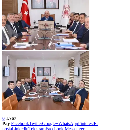
0
1.767
Pay
Facebook
Twitter
Google+
WhatsApp
Pinterest
E-
posta
Linkedin
Telegram
Facebook Messenger