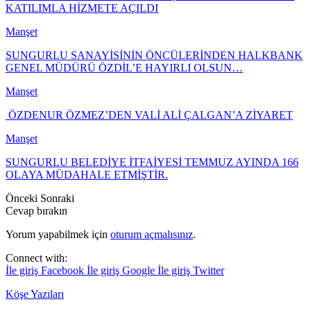
KATILIMLA HİZMETE AÇILDI
Manşet
SUNGURLU SANAYİSİNİN ÖNCÜLERİNDEN HALKBANK
GENEL MÜDÜRÜ ÖZDİL’E HAYIRLI OLSUN…
Manşet
ÖZDENUR ÖZMEZ’DEN VALİ ALİ ÇALGAN’A ZİYARET
Manşet
SUNGURLU BELEDİYE İTFAİYESİ TEMMUZ AYINDA 166
OLAYA MÜDAHALE ETMİŞTİR.
Önceki
Sonraki
Cevap bırakın
Yorum yapabilmek için
oturum açmalısınız
.
Connect with:
İle giriş Facebook
İle giriş Google
İle giriş Twitter
Köşe Yazıları