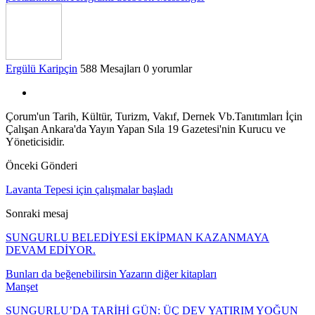
Ergülü Karipçin
588 Mesajları
0 yorumlar
Çorum'un Tarih, Kültür, Turizm, Vakıf, Dernek Vb.Tanıtımları İçin
Çalışan Ankara'da Yayın Yapan Sıla 19 Gazetesi'nin Kurucu ve
Yöneticisidir.
Önceki Gönderi
Lavanta Tepesi için çalışmalar başladı
Sonraki mesaj
SUNGURLU BELEDİYESİ EKİPMAN KAZANMAYA
DEVAM EDİYOR.
Bunları da beğenebilirsin
Yazarın diğer kitapları
Manşet
SUNGURLU’DA TARİHİ GÜN: ÜÇ DEV YATIRIM YOĞUN