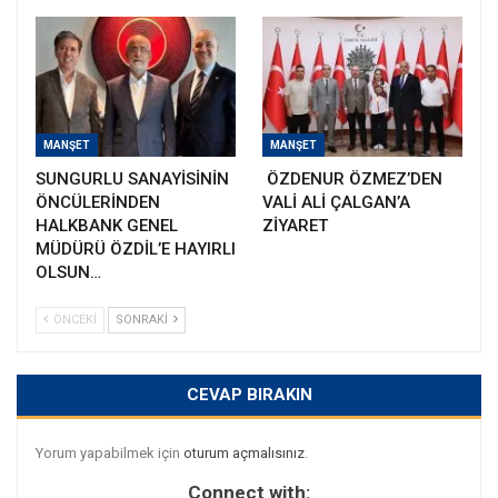
MANŞET
MANŞET
SUNGURLU SANAYİSİNİN
ÖZDENUR ÖZMEZ’DEN
ÖNCÜLERİNDEN
VALİ ALİ ÇALGAN’A
HALKBANK GENEL
ZİYARET
MÜDÜRÜ ÖZDİL’E HAYIRLI
OLSUN…
ÖNCEKI
SONRAKI
CEVAP BIRAKIN
Yorum yapabilmek için
oturum açmalısınız
.
Connect with: