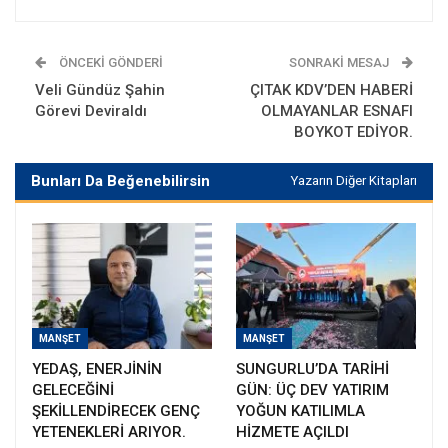
ÖNCEKI GÖNDERI
SONRAKI MESAJ
Veli Gündüz Şahin
ÇITAK KDV’DEN HABERİ
Görevi Deviraldı
OLMAYANLAR ESNAFI
BOYKOT EDİYOR.
Bunları Da Beğenebilirsin
Yazarın Diğer Kitapları
MANŞET
MANŞET
YEDAŞ, ENERJİNİN
SUNGURLU’DA TARİHİ
GELECEĞİNİ
GÜN: ÜÇ DEV YATIRIM
ŞEKİLLENDİRECEK GENÇ
YOĞUN KATILIMLA
YETENEKLERİ ARIYOR.
HİZMETE AÇILDI