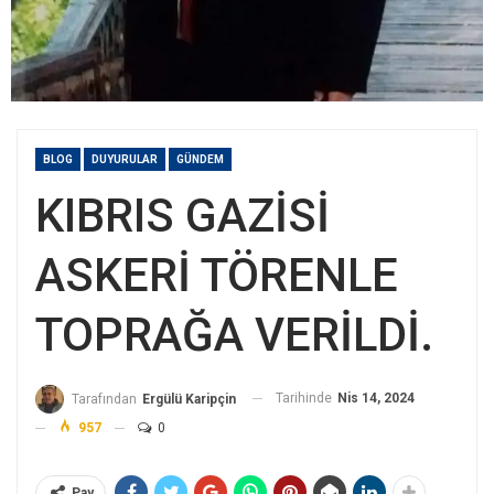
BLOG
DUYURULAR
GÜNDEM
KIBRIS GAZİSİ
ASKERİ TÖRENLE
TOPRAĞA VERİLDİ.
Tarihinde
Nis 14, 2024
Tarafından
Ergülü Karipçin
957
0
Pay