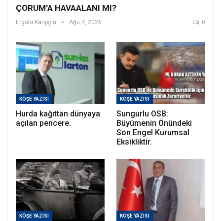
ÇORUM’A HAVAALANI MI?
Ergülü Karipçin
Ağu 4, 2026
0
KÖŞE YAZISI
KÖŞE YAZISI
Hurda kağıttan dünyaya
Sungurlu OSB:
açılan pencere.
Büyümenin Önündeki
Son Engel Kurumsal
Eksikliktir.
KÖŞE YAZISI
KÖŞE YAZISI