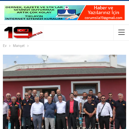
Ev
Manşet