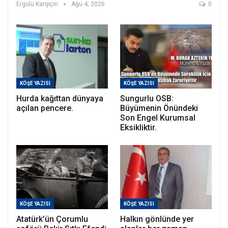
Ergülü Karipçin
Ağu 4, 2026
0
KÖŞE YAZISI
KÖŞE YAZISI
Hurda kağıttan dünyaya
Sungurlu OSB:
açılan pencere.
Büyümenin Önündeki
Son Engel Kurumsal
Eksikliktir.
KÖŞE YAZISI
KÖŞE YAZISI
Atatürk’ün Çorumlu
Halkın gönlünde yer