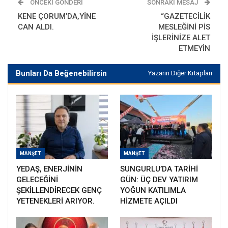
ÖNCEKI GÖNDERI
SONRAKI MESAJ
KENE ÇORUM’DA,YİNE
“GAZETECİLİK
CAN ALDI.
MESLEĞİNİ PİS
İŞLERİNİZE ALET
ETMEYİN
Bunları Da Beğenebilirsin
Yazarın Diğer Kitapları
MANŞET
MANŞET
YEDAŞ, ENERJİNİN
SUNGURLU’DA TARİHİ
GELECEĞİNİ
GÜN: ÜÇ DEV YATIRIM
ŞEKİLLENDİRECEK GENÇ
YOĞUN KATILIMLA
YETENEKLERİ ARIYOR.
HİZMETE AÇILDI