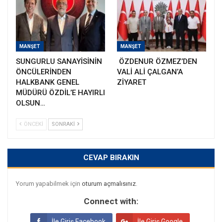
MANŞET
MANŞET
SUNGURLU SANAYİSİNİN
ÖZDENUR ÖZMEZ’DEN
ÖNCÜLERİNDEN
VALİ ALİ ÇALGAN’A
HALKBANK GENEL
ZİYARET
MÜDÜRÜ ÖZDİL’E HAYIRLI
OLSUN…
ÖNCEKI
SONRAKI
CEVAP BIRAKIN
Yorum yapabilmek için
oturum açmalısınız
.
Connect with:
İle Giriş Facebook
İle Giriş Google