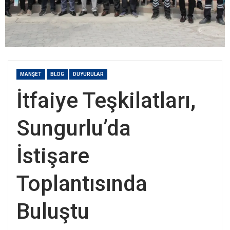
MANŞET
BLOG
DUYURULAR
İtfaiye Teşkilatları,
Sungurlu’da
İstişare
Toplantısında
Buluştu