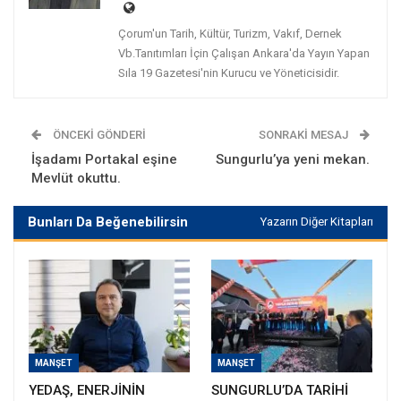
Çorum'un Tarih, Kültür, Turizm, Vakıf, Dernek
Vb.Tanıtımları İçin Çalışan Ankara'da Yayın Yapan
Sıla 19 Gazetesi'nin Kurucu ve Yöneticisidir.
ÖNCEKI GÖNDERI
SONRAKI MESAJ
İşadamı Portakal eşine
Sungurlu’ya yeni mekan.
Mevlüt okuttu.
Bunları Da Beğenebilirsin
Yazarın Diğer Kitapları
MANŞET
MANŞET
YEDAŞ, ENERJİNİN
SUNGURLU’DA TARİHİ