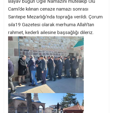
Bayav bugün Öğle Namazını müteakip Ulu
Cami’de kılınan cenaze namazı sonrası
Sarıtepe Mezarlığı’nda toprağa verildi. Çorum
sıla19 Gazetesi olarak merhuma Allah’tan
rahmet, kederli ailesine başsağlığı dileriz.