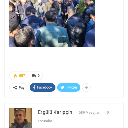
957
0
Facebook
Twitter
Pay
Ergülü Karipçin
589 Mesajları
0
Yorumlar