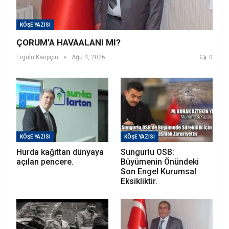
KÖŞE YAZISI
ÇORUM’A HAVAALANI MI?
Ergülü Karipçin
Ağu 4, 2026
0
KÖŞE YAZISI
KÖŞE YAZISI
Hurda kağıttan dünyaya
Sungurlu OSB:
açılan pencere.
Büyümenin Önündeki
Son Engel Kurumsal
Eksikliktir.