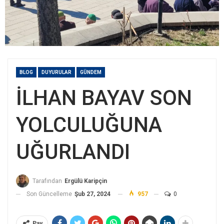
BLOG
DUYURULAR
GÜNDEM
İLHAN BAYAV SON
YOLCULUĞUNA
UĞURLANDI
Tarafından
Ergülü Karipçin
Son Güncelleme
Şub 27, 2024
957
0
Pay