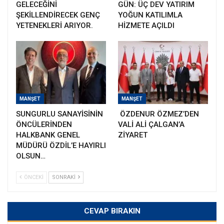
GELECEĞİNİ
GÜN: ÜÇ DEV YATIRIM
ŞEKİLLENDİRECEK GENÇ
YOĞUN KATILIMLA
YETENEKLERİ ARIYOR.
HİZMETE AÇILDI
MANŞET
MANŞET
SUNGURLU SANAYİSİNİN
ÖZDENUR ÖZMEZ’DEN
ÖNCÜLERİNDEN
VALİ ALİ ÇALGAN’A
HALKBANK GENEL
ZİYARET
MÜDÜRÜ ÖZDİL’E HAYIRLI
OLSUN…
ÖNCEKI
SONRAKI
CEVAP BIRAKIN