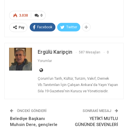
3.038
0
Facebook
Twitter
Pay
Ergülü Karipçin
587 Mesajları
0
Yorumlar
Çorum'un Tarih, Kültür, Turizm, Vakıf, Dernek
Vb.Tanıtımları İçin Çalışan Ankara'da Yayın Yapan
Sıla 19 Gazetesi'nin Kurucu ve Yöneticisidir.
ÖNCEKI GÖNDERI
SONRAKI MESAJ
Belediye Başkanı
YETİK’İ MUTLU
Muhsin Dere, gençlerle
GÜNÜNDE SEVENLERİ