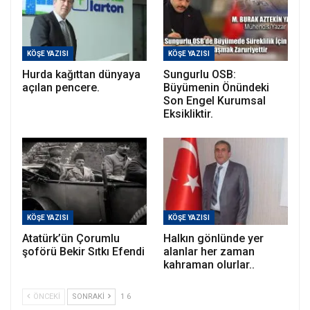
KÖŞE YAZISI
KÖŞE YAZISI
Hurda kağıttan dünyaya
Sungurlu OSB:
açılan pencere.
Büyümenin Önündeki
Son Engel Kurumsal
Eksikliktir.
KÖŞE YAZISI
KÖŞE YAZISI
Atatürk’ün Çorumlu
Halkın gönlünde yer
şoförü Bekir Sıtkı Efendi
alanlar her zaman
kahraman olurlar..
ÖNCEKI
SONRAKI
1 6