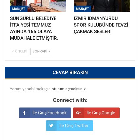
MANŞET
MANŞET
SUNGURLU BELEDİYE
İZMİR İDMANYURDU
İTFAİYESİ TEMMUZ
SPOR KULÜBÜNDE FEVZİ
AYINDA 166 OLAYA
ÇAKMAK SESLERİ
MÜDAHALE ETMİŞTİR.
ÖNCEKI
SONRAKI
CEVAP BIRAKIN
Yorum yapabilmek için
oturum açmalısınız
.
Connect with:
İle Giriş Facebook
İle Giriş Google
İle Giriş Twitter