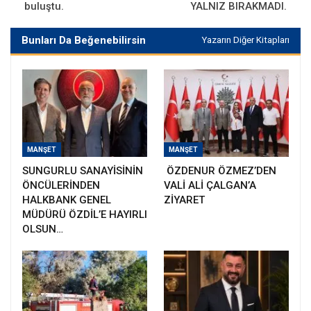
buluştu.
YALNIZ BIRAKMADI.
Bunları Da Beğenebilirsin
Yazarın Diğer Kitapları
MANŞET
MANŞET
SUNGURLU SANAYİSİNİN
ÖZDENUR ÖZMEZ’DEN
ÖNCÜLERİNDEN
VALİ ALİ ÇALGAN’A
HALKBANK GENEL
ZİYARET
MÜDÜRÜ ÖZDİL’E HAYIRLI
OLSUN…