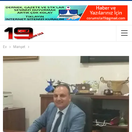
Ev
Manşet