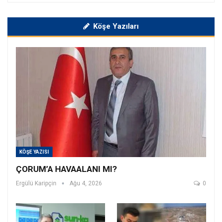
Köşe Yazıları
KÖŞE YAZISI
ÇORUM’A HAVAALANI MI?
Ergülü Karipçin
Ağu 4, 2026
0