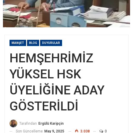
MANŞET
BLOG
DUYURULAR
HEMŞEHRİMİZ
YÜKSEL HSK
ÜYELİĞİNE ADAY
GÖSTERİLDİ
Tarafından
Ergülü Karipçin
Son Güncelleme
May 9, 2025
3.038
0