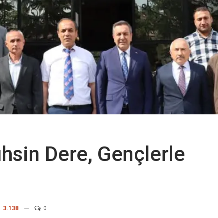
hsin Dere, Gençlerle
3.138
0