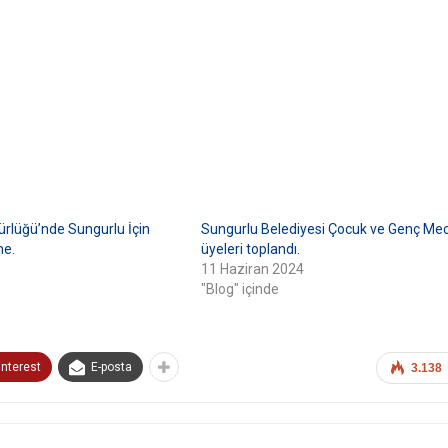
rlüğü’nde Sungurlu İçin
Sungurlu Belediyesi Çocuk ve Genç Mec
me.
üyeleri toplandı.
11 Haziran 2024
"Blog" içinde
interest
E-posta
3.138