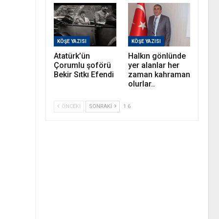
KÖŞE YAZISI
KÖŞE YAZISI
Atatürk’ün
Halkın gönlünde
Çorumlu şoförü
yer alanlar her
Bekir Sıtkı Efendi
zaman kahraman
olurlar..
ÖNCEKI
SONRAKI
1 6