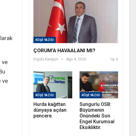
larak
KÖŞE YAZISI
ÇORUM’A HAVAALANI MI?
Ergülü Karipçin
Ağu 4, 2026
0
 ve
“Bu
e ve
KÖŞE YAZISI
KÖŞE YAZISI
Hurda kağıttan
Sungurlu OSB:
dünyaya açılan
Büyümenin
pencere.
Önündeki Son
Engel Kurumsal
Eksikliktir.