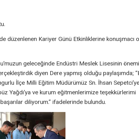
tu.
e düzenlenen Kariyer Günü Etkinliklerine konuşmacı o
lu’muzun geleceğinde Endüstri Meslek Lisesinin önemi
gerçekleştirdik diyen Dere yapmış olduğu paylaşımda; 
ungurlu İlçe Milli Eğitim Müdürümüz Sn. İhsan Sepetci’y
z Yağdı’ya ve kurum eğitmenlerimize teşekkürlerimi
başarılar diliyorum.” ifadelerinde bulundu.