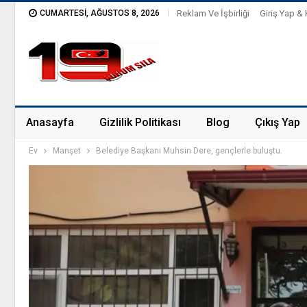
CUMARTESI, AĞUSTOS 8, 2026
Reklam Ve İşbirliği
Giriş Yap & 
Anasayfa
Gizlilik Politikası
Blog
Çıkış Yap
Ev
Manşet
Belediye Başkanı Muhsin Dere, gençlerle buluştu.