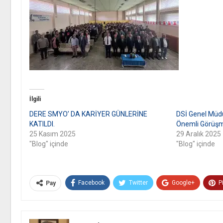
İlgili
DERE SMYO’ DA KARİYER GÜNLERİNE
DSİ Genel Müdü
KATILDI.
Önemli Görüş
25 Kasım 2025
29 Aralık 2025
"Blog" içinde
"Blog" içinde
Facebook
Twitter
Google+
P
Pay