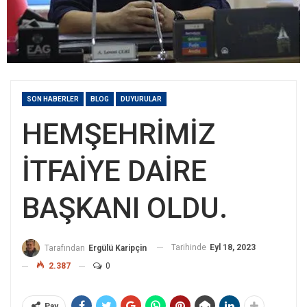
SON HABERLER
BLOG
DUYURULAR
HEMŞEHRİMİZ
İTFAİYE DAİRE
BAŞKANI OLDU.
Tarihinde
Eyl 18, 2023
Tarafından
Ergülü Karipçin
2.387
0
Pay