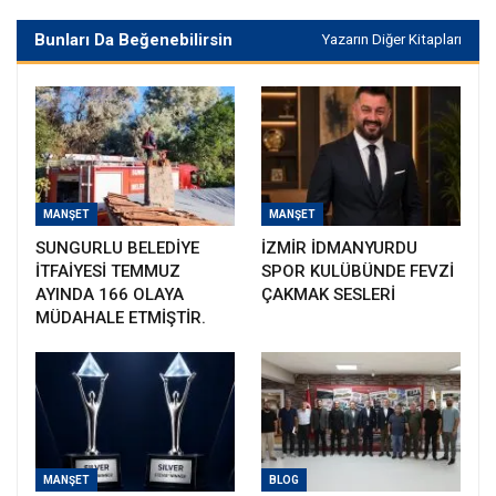
Bunları Da Beğenebilirsin
Yazarın Diğer Kitapları
MANŞET
MANŞET
SUNGURLU BELEDİYE
İZMİR İDMANYURDU
İTFAİYESİ TEMMUZ
SPOR KULÜBÜNDE FEVZİ
AYINDA 166 OLAYA
ÇAKMAK SESLERİ
MÜDAHALE ETMİŞTİR.
MANŞET
BLOG