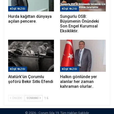
KÖŞE YAZISI
KÖŞE YAZISI
Hurda kağıttan dünyaya
Sungurlu OSB:
açılan pencere.
Büyümenin Önündeki
Son Engel Kurumsal
Eksikliktir.
KÖŞE YAZISI
KÖŞE YAZISI
Atatürk’ün Çorumlu
Halkın gönlünde yer
şoförü Bekir Sıtkı Efendi
alanlar her zaman
kahraman olurlar..
ÖNCEKI
SONRAKI
1 6
© 2026 - Çorum Sıla 19. Tüm Hakları Saklıdır