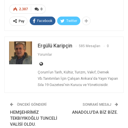
2.387
0
Facebook
Twitter
Pay
Ergülü Karipçin
585 Mesajları
0
Yorumlar
Çorum'un Tarih, Kültür, Turizm, Vakıf, Dernek
Vb.Tanıtımları İçin Çalışan Ankara'da Yayın Yapan
Sıla 19 Gazetesi'nin Kurucu ve Yöneticisidir.
ÖNCEKI GÖNDERI
SONRAKI MESAJ
HEMŞEHRİMİZ
ANADOLU’DA BİZ BİZE.
TEKBIYIKOĞLU TUNCELİ
VALİSİ OLDU.