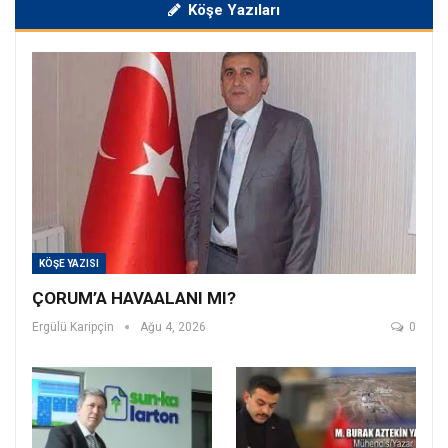
Köşe Yazıları
KÖŞE YAZISI
ÇORUM’A HAVAALANI MI?
Ergülü Karipçin
Ağu 4, 2026
0