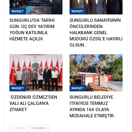
MANŞET
MANŞET
SUNGURLU’DA TARİHİ
SUNGURLU SANAYİSİNİN
GÜN: ÜÇ DEV YATIRIM
ÖNCÜLERİNDEN
YOĞUN KATILIMLA
HALKBANK GENEL
HİZMETE AÇILDI
MÜDÜRÜ ÖZDİL’E HAYIRLI
OLSUN…
MANŞET
MANŞET
ÖZDENUR ÖZMEZ’DEN
SUNGURLU BELEDİYE
VALİ ALİ ÇALGAN’A
İTFAİYESİ TEMMUZ
ZİYARET
AYINDA 166 OLAYA
MÜDAHALE ETMİŞTİR.
ÖNCEKI
SONRAKI