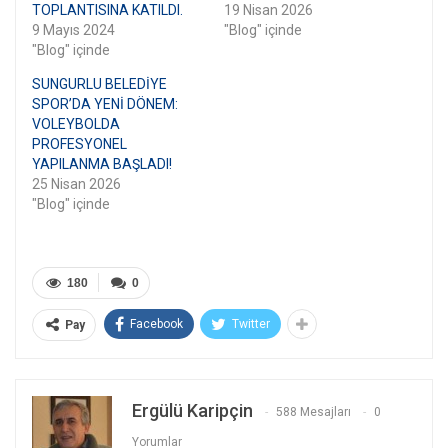
TOPLANTISINA KATILDI.
19 Nisan 2026
9 Mayıs 2024
"Blog" içinde
"Blog" içinde
SUNGURLU BELEDİYE
SPOR’DA YENİ DÖNEM:
VOLEYBOLDA
PROFESYONEL
YAPILANMA BAŞLADI!
25 Nisan 2026
"Blog" içinde
180
0
Facebook
Twitter
Pay
Ergülü Karipçin
588 Mesajları
0
Yorumlar