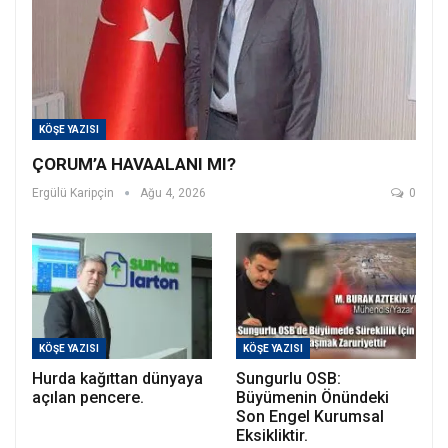
KÖŞE YAZISI
ÇORUM’A HAVAALANI MI?
Ergülü Karipçin
Ağu 4, 2026
0
KÖŞE YAZISI
KÖŞE YAZISI
Hurda kağıttan dünyaya
Sungurlu OSB:
açılan pencere.
Büyümenin Önündeki
Son Engel Kurumsal
Eksikliktir.