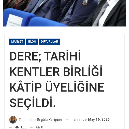
MANŞET
BLOG
DUYURULAR
DERE; TARİHİ
KENTLER BİRLİĞİ
KÂTİP ÜYELİĞİNE
SEÇİLDİ.
Tarihinde
May 16, 2026
Tarafından
Ergülü Karipçin
180
0