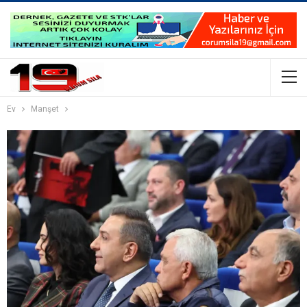
Ev
Manşet