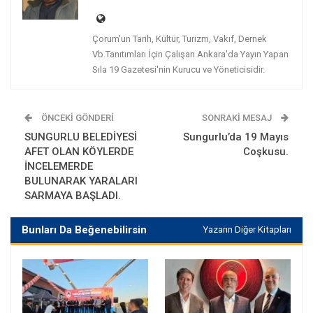
Çorum'un Tarih, Kültür, Turizm, Vakıf, Dernek
Vb.Tanıtımları İçin Çalışan Ankara'da Yayın Yapan
Sıla 19 Gazetesi'nin Kurucu ve Yöneticisidir.
ÖNCEKI GÖNDERI
SONRAKI MESAJ
SUNGURLU BELEDİYESİ
Sungurlu’da 19 Mayıs
AFET OLAN KÖYLERDE
Coşkusu.
İNCELEMERDE
BULUNARAK YARALARI
SARMAYA BAŞLADI.
Bunları Da Beğenebilirsin
Yazarın Diğer Kitapları