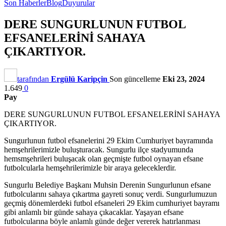
Son Haberler
Blog
Duyurular
DERE SUNGURLUNUN FUTBOL
EFSANELERİNİ SAHAYA
ÇIKARTIYOR.
tarafından
Ergülü Karipçin
Son güncelleme
Eki 23, 2024
1.649
0
Pay
DERE SUNGURLUNUN FUTBOL EFSANELERİNİ SAHAYA
ÇIKARTIYOR.
Sungurlunun futbol efsanelerini 29 Ekim Cumhuriyet bayramında
hemşehrilerimizle buluşturacak. Sungurlu ilçe stadyumunda
hemsmşehrileri buluşacak olan geçmişte futbol oynayan efsane
futbolcularla hemşehrilerimizle bir araya geleceklerdir.
Sungurlu Belediye Başkanı Muhsin Derenin Sungurlunun efsane
futbolcularını sahaya çıkartma gayreti sonuç verdi. Sungurlumuzun
geçmiş dönemlerdeki futbol efsaneleri 29 Ekim cumhuriyet bayramı
gibi anlamlı bir günde sahaya çıkacaklar. Yaşayan efsane
futbolcularına böyle anlamlı günde değer vererek hatırlanması