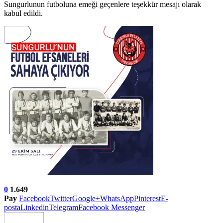
Sungurlunun futboluna emeği geçenlere teşekkür mesajı olarak
kabul edildi.
0
1.649
Pay
Facebook
Twitter
Google+
WhatsApp
Pinterest
E-
posta
Linkedin
Telegram
Facebook Messenger