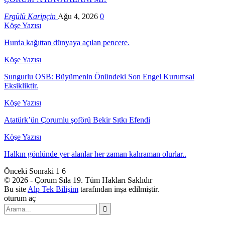
Ergülü Karipçin
Ağu 4, 2026
0
Köşe Yazısı
Hurda kağıttan dünyaya açılan pencere.
Köşe Yazısı
Sungurlu OSB: Büyümenin Önündeki Son Engel Kurumsal
Eksikliktir.
Köşe Yazısı
Atatürk’ün Çorumlu şoförü Bekir Sıtkı Efendi
Köşe Yazısı
Halkın gönlünde yer alanlar her zaman kahraman olurlar..
Önceki
Sonraki
1 6
© 2026 - Çorum Sıla 19. Tüm Hakları Saklıdır
Bu site
Alp Tek Bilişim
tarafından inşa edilmiştir.
oturum aç