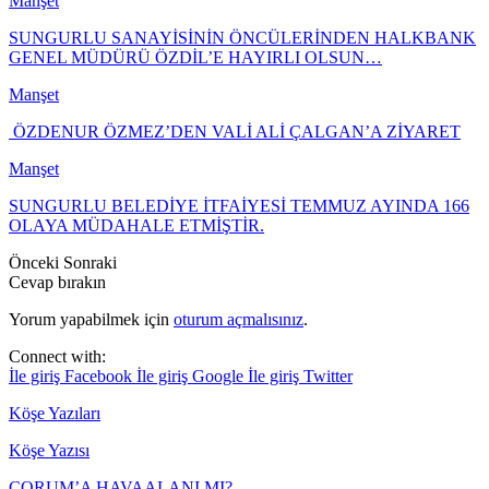
Manşet
SUNGURLU SANAYİSİNİN ÖNCÜLERİNDEN HALKBANK
GENEL MÜDÜRÜ ÖZDİL’E HAYIRLI OLSUN…
Manşet
ÖZDENUR ÖZMEZ’DEN VALİ ALİ ÇALGAN’A ZİYARET
Manşet
SUNGURLU BELEDİYE İTFAİYESİ TEMMUZ AYINDA 166
OLAYA MÜDAHALE ETMİŞTİR.
Önceki
Sonraki
Cevap bırakın
Yorum yapabilmek için
oturum açmalısınız
.
Connect with:
İle giriş Facebook
İle giriş Google
İle giriş Twitter
Köşe Yazıları
Köşe Yazısı
ÇORUM’A HAVAALANI MI?