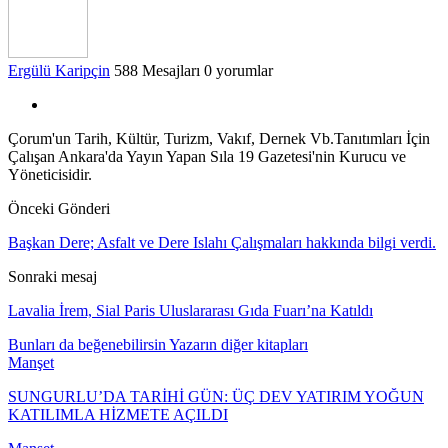
Ergülü Karipçin
588 Mesajları
0 yorumlar
Çorum'un Tarih, Kültür, Turizm, Vakıf, Dernek Vb.Tanıtımları İçin
Çalışan Ankara'da Yayın Yapan Sıla 19 Gazetesi'nin Kurucu ve
Yöneticisidir.
Önceki Gönderi
Başkan Dere; Asfalt ve Dere Islahı Çalışmaları hakkında bilgi verdi.
Sonraki mesaj
Lavalia İrem, Sial Paris Uluslararası Gıda Fuarı’na Katıldı
Bunları da beğenebilirsin
Yazarın diğer kitapları
Manşet
SUNGURLU’DA TARİHİ GÜN: ÜÇ DEV YATIRIM YOĞUN
KATILIMLA HİZMETE AÇILDI