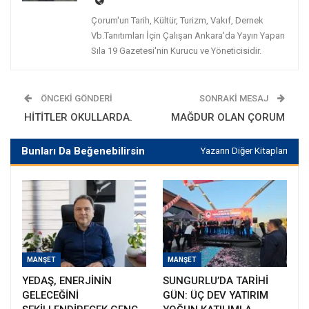
Çorum'un Tarih, Kültür, Turizm, Vakıf, Dernek
Vb.Tanıtımları İçin Çalışan Ankara'da Yayın Yapan
Sıla 19 Gazetesi'nin Kurucu ve Yöneticisidir.
ÖNCEKI GÖNDERI
SONRAKI MESAJ
HİTİTLER OKULLARDA.
MAĞDUR OLAN ÇORUM
Bunları Da Beğenebilirsin
Yazarın Diğer Kitapları
MANŞET
MANŞET
YEDAŞ, ENERJİNİN
SUNGURLU’DA TARİHİ
GELECEĞİNİ
GÜN: ÜÇ DEV YATIRIM