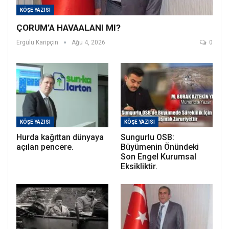
KÖŞE YAZISI
ÇORUM’A HAVAALANI MI?
Ergülü Karipçin
Ağu 4, 2026
0
KÖŞE YAZISI
KÖŞE YAZISI
Hurda kağıttan dünyaya
Sungurlu OSB:
açılan pencere.
Büyümenin Önündeki
Son Engel Kurumsal
Eksikliktir.