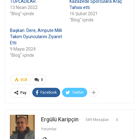
TOPLADILAR.
Kazazede Sporculara Araç
13 Nisan 2022
Tahsis etti.
"Blog" içinde
16 Şubat 2021
"Blog" içinde
Başkan Dere, Ampute Milli
Takım Oyuncularını Ziyaret
Etti
9 Mayıs 2024
"Blog" içinde
818
0
Facebook
Twitter
Pay
Ergülü Karipçin
589 Mesajları
0
Yorumlar