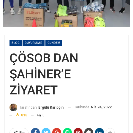
BLOG
DUYURULAR
GÜNDEM
ÇÖSOB DAN
ŞAHİNER’E
ZİYARET
Tarihinde
Nis 24, 2022
Tarafından
Ergülü Karipçin
818
0
Pay