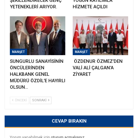
ŞEKİLLENDİRECEK GENÇ
YOĞUN KATILIMLA
YETENEKLERİ ARIYOR.
HİZMETE AÇILDI
MANŞET
MANŞET
SUNGURLU SANAYİSİNİN
ÖZDENUR ÖZMEZ’DEN
ÖNCÜLERİNDEN
VALİ ALİ ÇALGAN’A
HALKBANK GENEL
ZİYARET
MÜDÜRÜ ÖZDİL’E HAYIRLI
OLSUN…
ÖNCEKI
SONRAKI
CEVAP BIRAKIN
Yorum yapabilmek için
oturum açmalısınız
.