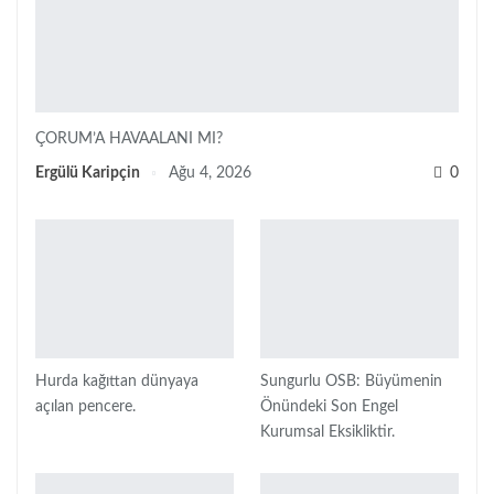
ÇORUM’A HAVAALANI MI?
Ergülü Karipçin
Ağu 4, 2026
0
Hurda kağıttan dünyaya
Sungurlu OSB: Büyümenin
açılan pencere.
Önündeki Son Engel
Kurumsal Eksikliktir.