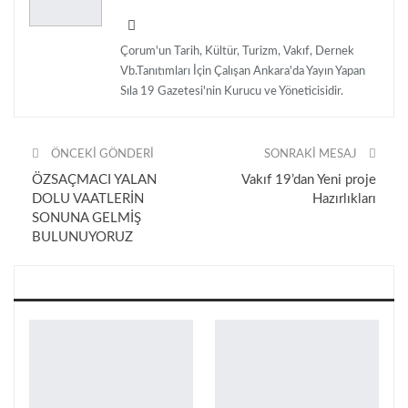
Çorum'un Tarih, Kültür, Turizm, Vakıf, Dernek
Vb.Tanıtımları İçin Çalışan Ankara'da Yayın Yapan
Sıla 19 Gazetesi'nin Kurucu ve Yöneticisidir.
ÖNCEKI GÖNDERI
SONRAKI MESAJ
ÖZSAÇMACI YALAN
Vakıf 19’dan Yeni proje
DOLU VAATLERİN
Hazırlıkları
SONUNA GELMİŞ
BULUNUYORUZ
Bunları da beğenebilirsin