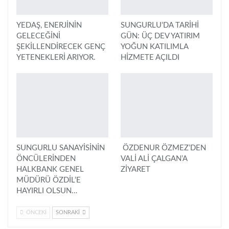
YEDAŞ, ENERJİNİN
SUNGURLU’DA TARİHİ
GELECEĞİNİ
GÜN: ÜÇ DEV YATIRIM
ŞEKİLLENDİRECEK GENÇ
YOĞUN KATILIMLA
YETENEKLERİ ARIYOR.
HİZMETE AÇILDI
SUNGURLU SANAYİSİNİN
ÖZDENUR ÖZMEZ’DEN
ÖNCÜLERİNDEN
VALİ ALİ ÇALGAN’A
HALKBANK GENEL
ZİYARET
MÜDÜRÜ ÖZDİL’E
HAYIRLI OLSUN…
ÖNCEKI
SONRAKI