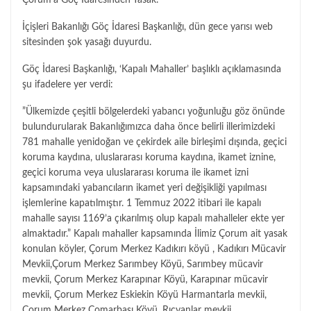
Çorum’a Göç İdaresinden Yasak.
İçişleri Bakanlığı Göç İdaresi Başkanlığı, dün gece yarısı web
sitesinden şok yasağı duyurdu.
Göç İdaresi Başkanlığı, ‘Kapalı Mahaller’ başlıklı açıklamasında
şu ifadelere yer verdi:
”Ülkemizde çeşitli bölgelerdeki yabancı yoğunluğu göz önünde
bulundurularak Bakanlığımızca daha önce belirli illerimizdeki
781 mahalle yenidoğan ve çekirdek aile birleşimi dışında, geçici
koruma kaydına, uluslararası koruma kaydına, ikamet iznine,
geçici koruma veya uluslararası koruma ile ikamet izni
kapsamındaki yabancıların ikamet yeri değişikliği yapılması
işlemlerine kapatılmıştır. 1 Temmuz 2022 itibari ile kapalı
mahalle sayısı 1169’a çıkarılmış olup kapalı mahalleler ekte yer
almaktadır.” Kapalı mahaller kapsamında İlimiz Çorum ait yasak
konulan köyler, Çorum Merkez Kadıkırı köyü , Kadıkırı Mücavir
Mevkii,Çorum Merkez Sarımbey Köyü, Sarımbey mücavir
mevkii, Çorum Merkez Karapınar Köyü, Karapınar mücavir
mevkii, Çorum Merkez Eskiekin Köyü Harmantarla mevkii,
Çorum Merkez Çomarbaşı Köyü, Rıçvanlar mevkii.