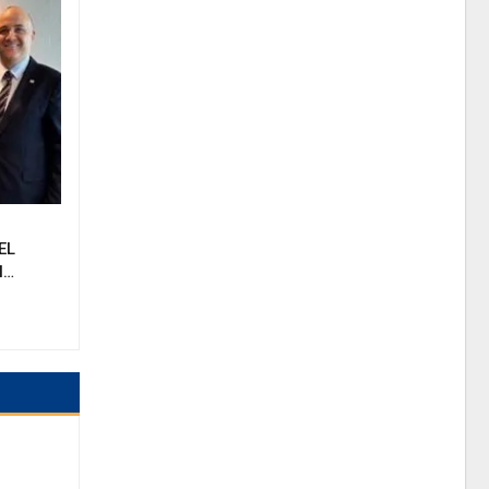
EL
N…