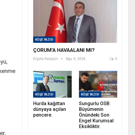
KÖŞE YAZISI
ÇORUM’A HAVAALANI MI?
Ergülü Karipçin
Ağu 4, 2026
0
yü,
tükenme
KÖŞE YAZISI
KÖŞE YAZISI
Hurda kağıttan
Sungurlu OSB:
dünyaya açılan
Büyümenin
pencere.
Önündeki Son
Engel Kurumsal
Eksikliktir.
er,