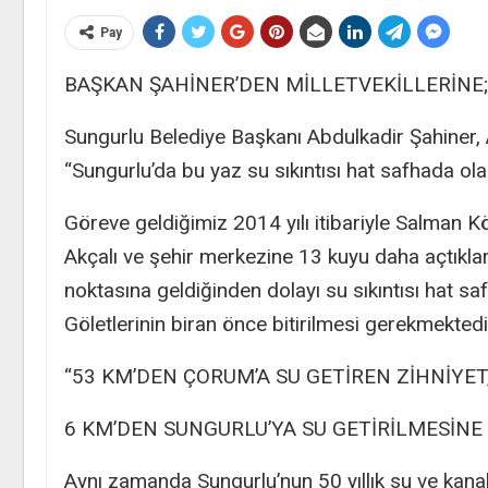
Pay
BAŞKAN ŞAHİNER’DEN MİLLETVEKİLLERİNE;
Sungurlu Belediye Başkanı Abdulkadir Şahiner, A
“Sungurlu’da bu yaz su sıkıntısı hat safhada ola
Göreve geldiğimiz 2014 yılı itibariyle Salman
Akçalı ve şehir merkezine 13 kuyu daha açtıklar
noktasına geldiğinden dolayı su sıkıntısı hat sa
Göletlerinin biran önce bitirilmesi gerekmektedi
“53 KM’DEN ÇORUM’A SU GETİREN ZİHNİYET
6 KM’DEN SUNGURLU’YA SU GETİRİLMESİNE 
Aynı zamanda Sungurlu’nun 50 yıllık su ve kanal