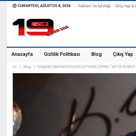
CUMARTESI, AĞUSTOS 8, 2026
Reklam Ve İşbirliği
Giriş Yap & 
Anasayfa
Gizlilik Politikası
Blog
Çıkış Yap
Ev
Blog
BAŞKAN ŞAHİNER’DEN MİLLETVEKİLLERİNE; “ARTIK SOMUT