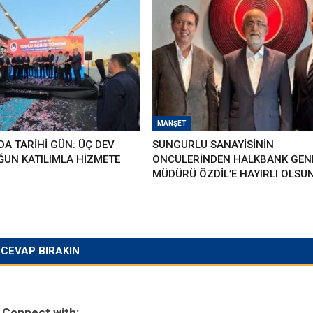
MANŞET
A TARİHİ GÜN: ÜÇ DEV
SUNGURLU SANAYİSİNİN
ĞUN KATILIMLA HİZMETE
ÖNCÜLERİNDEN HALKBANK GEN
MÜDÜRÜ ÖZDİL’E HAYIRLI OLSU
CEVAP BIRAKIN
Connect with: