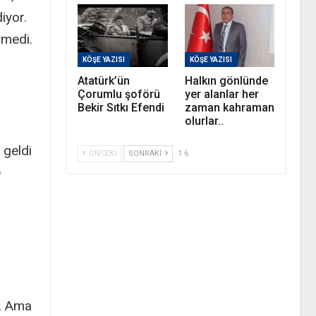
iyor.
lmedi.
KÖŞE YAZISI
KÖŞE YAZISI
Atatürk’ün
Halkın gönlünde
Çorumlu şoförü
yer alanlar her
Bekir Sıtkı Efendi
zaman kahraman
olurlar..
 geldi
ÖNCEKI
SONRAKI
1 6
e
r. Ama