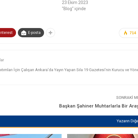
23 Ekim 2023
"Blog" içinde
interest
E-posta
714
lar
nıtımları İçin Çalışan Ankara'da Yayın Yapan Sıla 19 Gazetesi'nin Kurucu ve Yönet
SONRAKI 
Başkan Şahiner Muhtarlarla Bir Ara
Yazarın Diğe