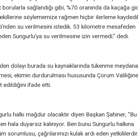
borularla sağlandığı gibi, %70 oranında da kaçağa gid
etvekillerine söylememize rağmen hiçbir ilerleme kaydedi
i’nden su verilmesini istedik. 53 kilometre mesafeden
den Sungurlu’ya su verilmesine izin vermedi.” dedi.
inden dolayı burada su kaynaklarında tükenme meydana
mesi, ekimin durdurulması hususunda Çorum Valiliğin
dildiğini ifade etti.
gurlu halkı mağdur olacaktır diyen Başkan Şahiner, “Bu
 hala duyarsız kalınıyor. Ben bunu Sungurlu halkına
m sorumlusu, çağrılarımızı kulak ardı eden yetkililerdi