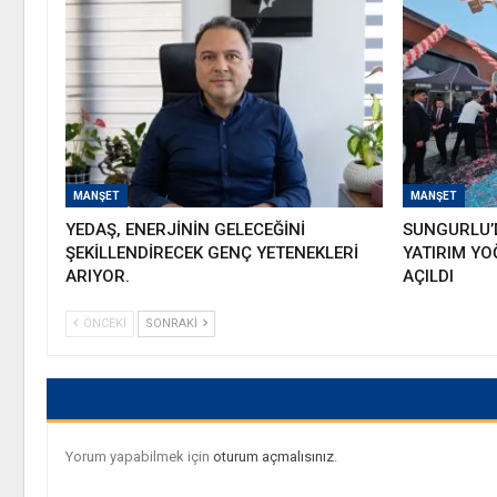
MANŞET
MANŞET
YEDAŞ, ENERJİNİN GELECEĞİNİ
SUNGURLU’D
ŞEKİLLENDİRECEK GENÇ YETENEKLERİ
YATIRIM YO
ARIYOR.
AÇILDI
ÖNCEKI
SONRAKI
Yorum yapabilmek için
oturum açmalısınız
.