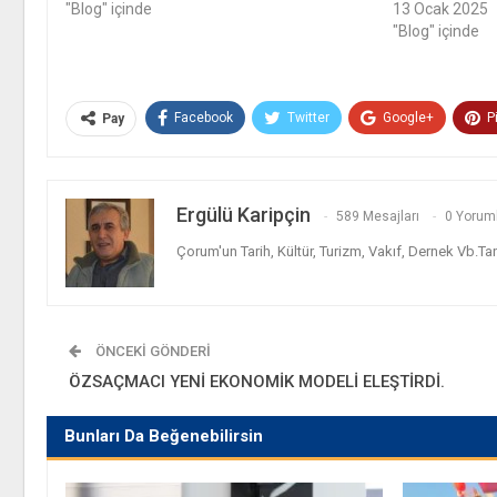
"Blog" içinde
13 Ocak 2025
"Blog" içinde
Facebook
Twitter
Google+
P
Pay
Ergülü Karipçin
589 Mesajları
0 Yorum
Çorum'un Tarih, Kültür, Turizm, Vakıf, Dernek Vb.Ta
ÖNCEKI GÖNDERI
ÖZSAÇMACI YENİ EKONOMİK MODELİ ELEŞTİRDİ.
Bunları Da Beğenebilirsin