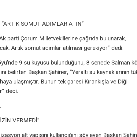
 “ARTIK SOMUT ADIMLAR ATIN”
k parti Çorum Milletvekillerine çağrıda bulunarak,
cak. Artık somut adımlar atılması gerekiyor” dedi.
 Köyü’nde 9 su kuyusu bulunduğunu, 8 senede Salman kö
ını belirten Başkan Şahiner, “Yeraltı su kaynaklarının 
fhaya ulaşmıştır. Bunun tek çaresi Kırankışla ve Diği
r” dedi.
,
İZİN VERMEDİ”
izasyon alt yapısını kullandığını söyleyen Başkan Şahin