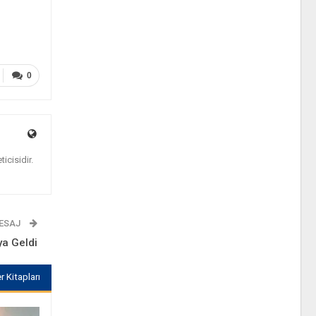
0
icisidir.
MESAJ
ya Geldi
r Kitapları