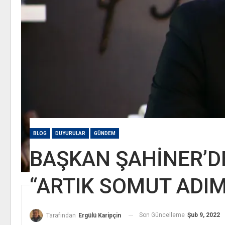
BLOG
DUYURULAR
GÜNDEM
BAŞKAN ŞAHİNER’DE
“ARTIK SOMUT ADIM
Son Güncelleme
Şub 9, 2022
Tarafından
Ergülü Karipçin