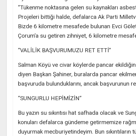
“Tükenme noktasına gelen su kaynakları asbest 
Projeleri bittiği halde, defalarca Ak Parti Mill
Bizde 6 kilometre mesafede bulunan Evci Gölet
Çorum’a su getiren zihniyet, 6 kilometre mesafe
“VALİLİK BAŞVURUMUZU RET ETTİ”
Salman Köyü ve civar köylerde pancar ekildiğ
diyen Başkan Şahiner, buralarda pancar ekilme
başvuruda bulunduklarını, ancak başvurunun ret e
“SUNGURLU HEPİMİZİN”
Bu yazın su sıkıntısı hat safhada olacak ve Sun
konuları defalarca gündeme getirmemize rağmen
duyurmak mecburiyetindeyim. Bun sıkıntıların tü