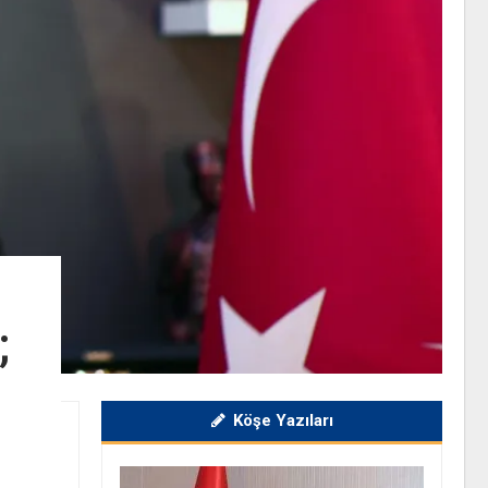
;
Köşe Yazıları