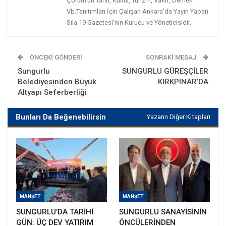
Çorum'un Tarih, Kültür, Turizm, Vakıf, Dernek
Vb.Tanıtımları İçin Çalışan Ankara'da Yayın Yapan
Sıla 19 Gazetesi'nin Kurucu ve Yöneticisidir.
ÖNCEKI GÖNDERI
SONRAKI MESAJ
Sungurlu
SUNGURLU GÜREŞÇİLER
Belediyesinden Büyük
KIRKPINAR’DA
Altyapı Seferberliği
Bunları Da Beğenebilirsin
Yazarın Diğer Kitapları
MANŞET
MANŞET
SUNGURLU’DA TARİHİ
SUNGURLU SANAYİSİNİN
GÜN: ÜÇ DEV YATIRIM
ÖNCÜLERİNDEN