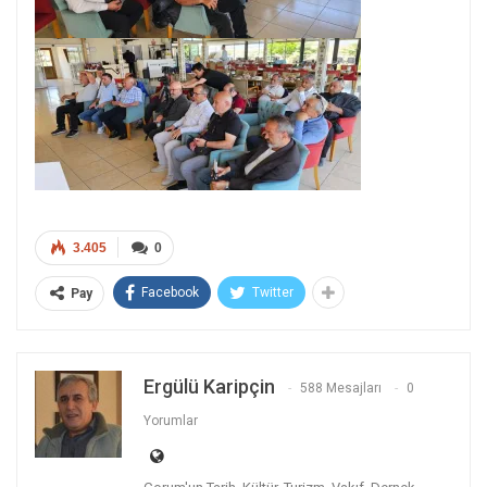
3.405
0
Facebook
Twitter
Pay
Ergülü Karipçin
588 Mesajları
0
Yorumlar