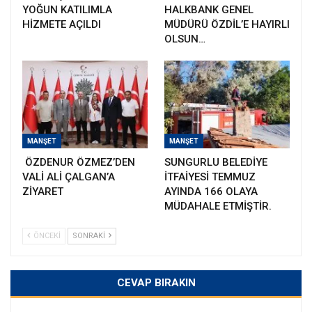
YOĞUN KATILIMLA
HALKBANK GENEL
HİZMETE AÇILDI
MÜDÜRÜ ÖZDİL’E HAYIRLI
OLSUN…
MANŞET
MANŞET
ÖZDENUR ÖZMEZ’DEN
SUNGURLU BELEDİYE
VALİ ALİ ÇALGAN’A
İTFAİYESİ TEMMUZ
ZİYARET
AYINDA 166 OLAYA
MÜDAHALE ETMİŞTİR.
ÖNCEKI
SONRAKI
CEVAP BIRAKIN