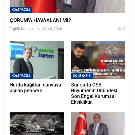
KÖŞE YAZISI
ÇORUM’A HAVAALANI MI?
Ergülü Karipçin
Ağu 4, 2026
0
KÖŞE YAZISI
KÖŞE YAZISI
Hurda kağıttan dünyaya
Sungurlu OSB:
açılan pencere.
Büyümenin Önündeki
Son Engel Kurumsal
Eksikliktir.