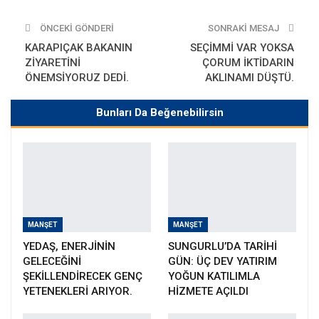
ÖNCEKI GÖNDERI
SONRAKI MESAJ
KARAPIÇAK BAKANIN
SEÇİMMİ VAR YOKSA
ZİYARETİNİ
ÇORUM İKTİDARIN
ÖNEMSİYORUZ DEDİ.
AKLINAMI DÜŞTÜ.
Bunları Da Beğenebilirsin
MANŞET
MANŞET
YEDAŞ, ENERJİNİN
SUNGURLU’DA TARİHİ
GELECEĞİNİ
GÜN: ÜÇ DEV YATIRIM
ŞEKİLLENDİRECEK GENÇ
YOĞUN KATILIMLA
YETENEKLERİ ARIYOR.
HİZMETE AÇILDI