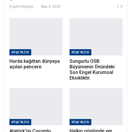
Ergülü Karipçin
Ağu 4, 2026
0
KÖŞE YAZISI
KÖŞE YAZISI
Hurda kağıttan dünyaya
Sungurlu OSB:
açılan pencere.
Büyümenin Önündeki
Son Engel Kurumsal
Eksikliktir.
KÖŞE YAZISI
KÖŞE YAZISI
Atatürk’ün Çorumlu
Halkın gönlünde yer