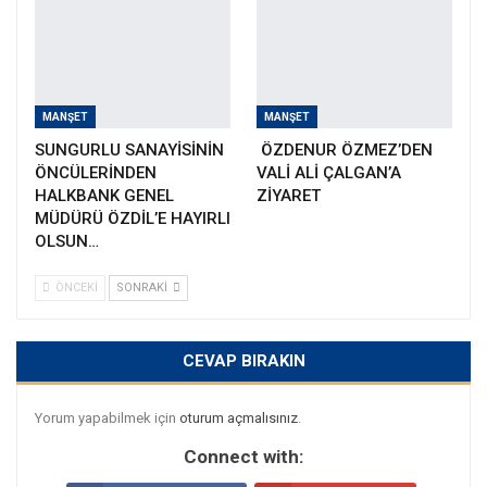
MANŞET
MANŞET
SUNGURLU SANAYİSİNİN
ÖZDENUR ÖZMEZ’DEN
ÖNCÜLERİNDEN
VALİ ALİ ÇALGAN’A
HALKBANK GENEL
ZİYARET
MÜDÜRÜ ÖZDİL’E HAYIRLI
OLSUN…
ÖNCEKI
SONRAKI
CEVAP BIRAKIN
Yorum yapabilmek için
oturum açmalısınız
.
Connect with: