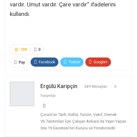
vardır. Umut vardır. Çare vardır” ifadelerini
kullandı.
709
0
Facebook
Twitter
Google+
Pay
WhatsApp
Pinterest
E-posta
Ergülü Karipçin
Linkedin
Telegram
Facebook Messenger
589 Mesajları
0
Yorumlar
Çorum'un Tarih, Kültür, Turizm, Vakıf, Dernek
Vb.Tanıtımları İçin Çalışan Ankara'da Yayın Yapan
Sıla 19 Gazetesi'nin Kurucu ve Yöneticisidir.