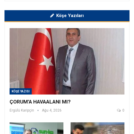
Köşe Yazıları
KÖŞE YAZISI
ÇORUM’A HAVAALANI MI?
Ergülü Karipçin
Ağu 4, 2026
0