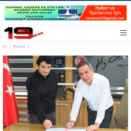
Ev
Manşet