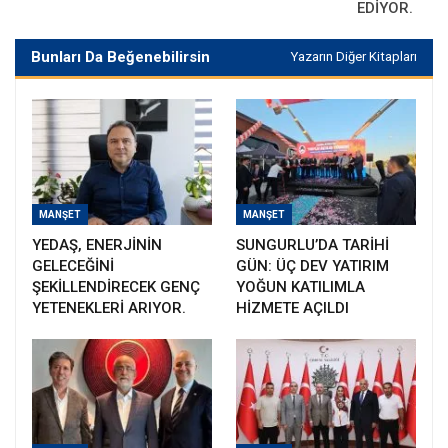
EDİYOR.
Bunları Da Beğenebilirsin
Yazarın Diğer Kitapları
MANŞET
MANŞET
YEDAŞ, ENERJİNİN
SUNGURLU’DA TARİHİ
GELECEĞİNİ
GÜN: ÜÇ DEV YATIRIM
ŞEKİLLENDİRECEK GENÇ
YOĞUN KATILIMLA
YETENEKLERİ ARIYOR.
HİZMETE AÇILDI