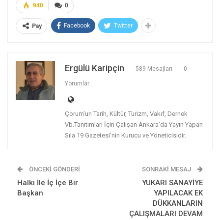
940
0
Facebook
Twitter
Pay
Ergülü Karipçin
589 Mesajları
0
Yorumlar
Çorum'un Tarih, Kültür, Turizm, Vakıf, Dernek
Vb.Tanıtımları İçin Çalışan Ankara'da Yayın Yapan
Sıla 19 Gazetesi'nin Kurucu ve Yöneticisidir.
ÖNCEKI GÖNDERI
SONRAKI MESAJ
Halkı İle İç İçe Bir
YUKARI SANAYİYE
Başkan
YAPILACAK EK
DÜKKANLARIN
ÇALIŞMALARI DEVAM