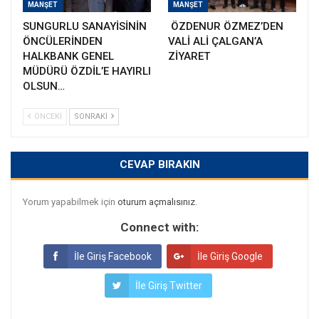
MANŞET
MANŞET
SUNGURLU SANAYİSİNİN
ÖZDENUR ÖZMEZ’DEN
ÖNCÜLERİNDEN
VALİ ALİ ÇALGAN’A
HALKBANK GENEL
ZİYARET
MÜDÜRÜ ÖZDİL’E HAYIRLI
OLSUN…
ÖNCEKI
SONRAKI
CEVAP BIRAKIN
Yorum yapabilmek için
oturum açmalısınız
.
Connect with:
İle Giriş Facebook
İle Giriş Google
İle Giriş Twitter