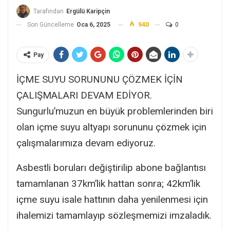
Tarafından
Ergülü Karipçin
Son Güncelleme
Oca 6, 2025
940
0
Pay
İÇME SUYU SORUNUNU ÇÖZMEK İÇİN
ÇALIŞMALARI DEVAM EDİYOR.
Sungurlu’muzun en büyük problemlerinden biri
olan içme suyu altyapı sorununu çözmek için
çalışmalarımıza devam ediyoruz.
Asbestli boruları değiştirilip abone bağlantısı
tamamlanan 37km’lik hattan sonra; 42km’lik
içme suyu isale hattının daha yenilenmesi için
ihalemizi tamamlayıp sözleşmemizi imzaladık.