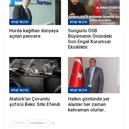
KÖŞE YAZISI
KÖŞE YAZISI
Hurda kağıttan dünyaya
Sungurlu OSB:
açılan pencere.
Büyümenin Önündeki
Son Engel Kurumsal
Eksikliktir.
KÖŞE YAZISI
KÖŞE YAZISI
Atatürk’ün Çorumlu
Halkın gönlünde yer
şoförü Bekir Sıtkı Efendi
alanlar her zaman
kahraman olurlar..
ÖNCEKI
SONRAKI
1 6